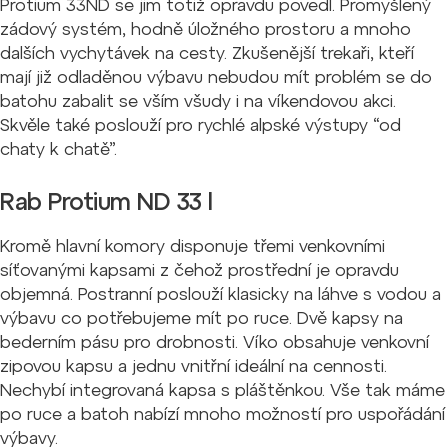
Protium 33ND se jim totiž opravdu povedl. Promyšlený
zádový systém, hodně úložného prostoru a mnoho
dalších vychytávek na cesty. Z
kušenější trekaři, kteří
mají již odladěnou výbavu nebudou mít problém se do
batohu zabalit se vším všudy i na víkendovou akci.
Skvěle také poslouží pro rychlé alpské výstupy “od
chaty k chatě”.
Rab Protium ND 33 l
Kromě hlavní komory disponuje třemi venkovními
síťovanými kapsami z čehož prostřední je opravdu
objemná. Postranní poslouží klasicky na láhve s vodou a
výbavu co potřebujeme mít po ruce. Dvě kapsy na
bederním pásu pro drobnosti. Víko obsahuje venkovní
zipovou kapsu a jednu vnitřní ideální na cennosti.
Nechybí integrovaná kapsa s pláštěnkou. Vše tak máme
po ruce a batoh nabízí mnoho možností pro uspořádání
výbavy.