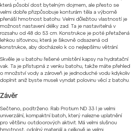
která působí dost bytelným dojmem, ale přesto se
velmi dobře přizpůsobuje konturám těla a výborně
přenáší hmotnost batohu. Velmi důležitou vlastností je
možnost nastavení délky zad. Ta je nastavitelná v
rozsahu od 48 do 53 cm. Konstrukce je poté přetažená
lehkou síťovinou, která je šikovně odsazená od
konstrukce, aby docházelo k co nejlepšímu větrání.
Skvěle je u batohu řešené umístění kapsy na hydratační
vak. Ta je přístupná z venku batohu, takže máte přehled
o množství vody a zároveň je jednoduché vodu kdykoliv
doplnit aniž byste museli vyndat polovinu věcí z batohu.
Závěr
Sečteno, podtrženo. Rab Protium ND 33 l je velmi
univerzální, kompaktní batoh, který nalezne uplatnění
pro většinu outdoorových aktivit. Má velmi slušnou
hmotnost, odolný materiál a celkově je velmi