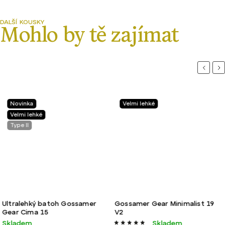
Previou
Ne
Novinka
Velmi lehké
Velmi lehké
Type II
Ultralehký batoh Gossamer
Gossamer Gear Minimalist 19
Gear Cima 15
V2
Skladem
Skladem