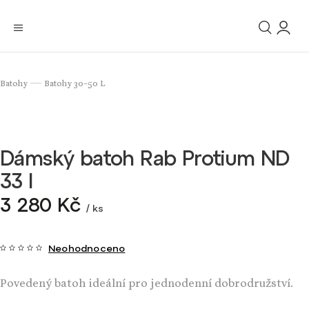
Batohy
Batohy 30–50 L
/
Dámský batoh Rab Protium ND
33 l
3 280 Kč
/ ks
Neohodnoceno
Povedený batoh ideální pro jednodenní dobrodružství.