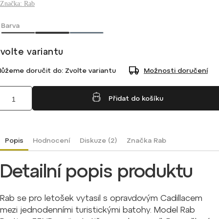
Značka:
Rab
Barva
volte variantu
ůžeme doručit do:
Zvolte variantu
Možnosti doručení
Přidat do košíku
Popis
Hodnocení
Diskuze (2)
Značka
Rab
Detailní popis produktu
Rab se pro letošek vytasil s opravdovým Cadillacem
mezi jednodenními turistickými batohy. Model Rab