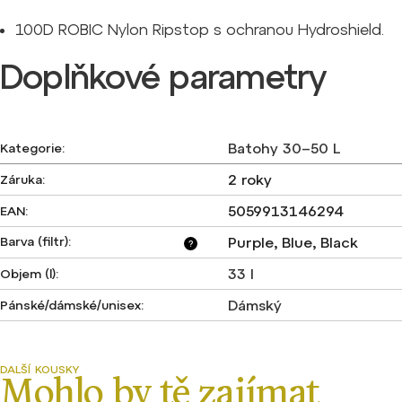
100D ROBIC Nylon Ripstop s ochranou Hydroshield.
Doplňkové parametry
Batohy 30–50 L
Kategorie
:
2 roky
Záruka
:
5059913146294
EAN
:
Barva (filtr)
:
Purple, Blue, Black
?
33 l
Objem (l)
:
Dámský
Pánské/dámské/unisex
: