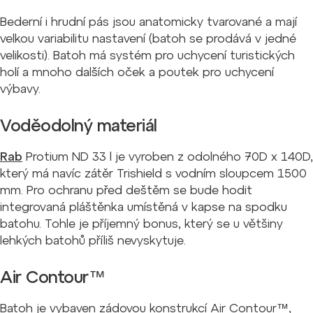
Bederní i hrudní pás jsou anatomicky tvarované a mají
velkou variabilitu nastavení (batoh se prodává v jedné
velikosti). Batoh má systém pro uchycení turistických
holí a mnoho dalších oček a poutek pro uchycení
výbavy.
Voděodolný materiál
Rab
Protium ND 33 l je vyroben z odolného 70D x 140D,
který má navíc zátěr Trishield s vodním sloupcem 1500
mm. Pro ochranu před deštěm se bude hodit
integrovaná pláštěnka umístěná v kapse na spodku
batohu. Tohle je příjemný bonus, který se u většiny
lehkých batohů příliš nevyskytuje.
Air Contour™
Batoh je vybaven zádovou konstrukcí Air Contour™,