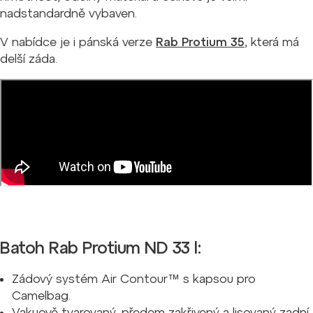
nadstandardně vybaven.
V nabídce je i pánská verze
Rab Protium 35
, která má
delší záda.
Batoh Rab Protium ND 33 l:
Zádový systém Air Contour™ s kapsou pro
Camelbag.
Vakuově tvarovaný, předem zakřivený a lisovaný zadní