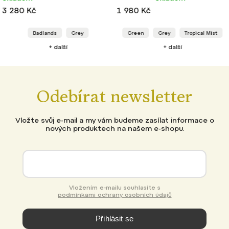
3 280 Kč
1 980 Kč
Badlands
Grey
Green
Grey
Tropical Mist
+ další
+ další
Odebírat newsletter
Vložte svůj e-mail a my vám budeme zasílat informace o
nových produktech na našem e-shopu.
Vložením e-mailu souhlasíte s
podmínkami ochrany osobních údajů
Přihlásit se