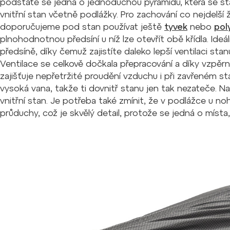
podstatě se jedná o jednoduchou pyramidu, která se staví
vnitřní stan včetně podlážky. Pro zachování co nejdelší
doporučujeme pod stan používat ještě
tyvek
nebo
pol
plnohodnotnou předsíní u níž lze otevřít obě křídla. Ideá
předsíně, díky čemuž zajistíte daleko lepší ventilaci sta
Ventilace se celkově dočkala přepracování a díky vzpěrn
zajišťuje nepřetržité proudění vzduchu i při zavřeném st
vysoká vana, takže ti dovnitř stanu jen tak nezateče. 
vnitřní stan. Je potřeba také zmínit, že v podlážce u n
průduchy, což je skvělý detail, protože se jedná o místa