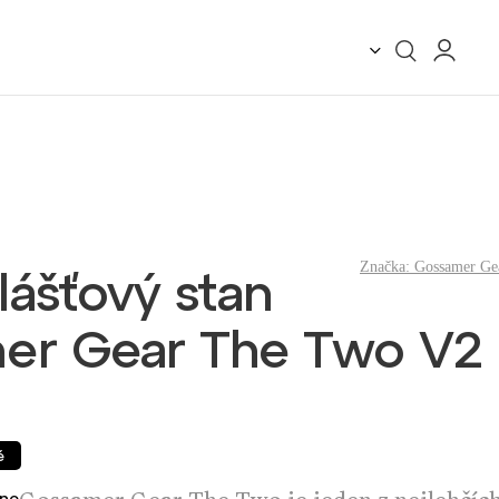
Značka:
Gossamer Ge
ášťový stan
er Gear The Two V2
é
no