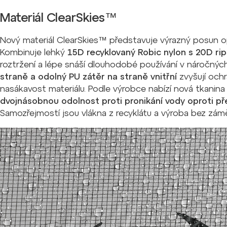
Materiál ClearSkies™
Nový materiál ClearSkies™ představuje výrazný posun o
Kombinuje lehký
15D recyklovaný Robic nylon s 20D ri
roztržení a lépe snáší dlouhodobé používání v náročný
straně a odolný PU zátěr na straně vnitřní
zvyšují och
nasákavost materiálu. Podle výrobce nabízí nová tkanin
dvojnásobnou odolnost proti pronikání vody oproti p
Samozřejmostí jsou vlákna z recyklátu a výroba bez zám