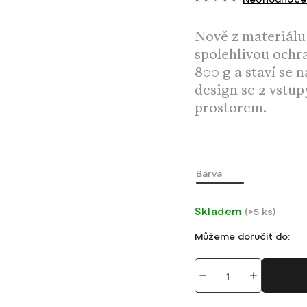
Nově z materiál
spolehlivou ochr
800 g a staví se 
design se 2 vstu
prostorem.
Barva
Skladem
(
>5 ks
)
Můžeme doručit do: