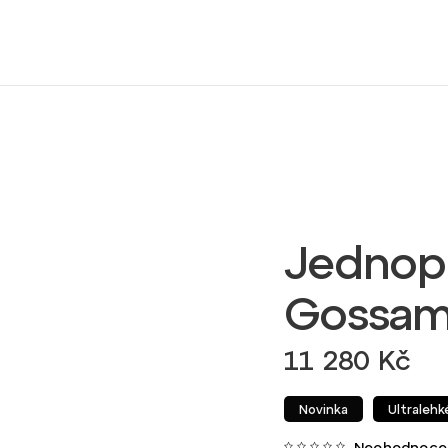
Jednopl
Gossam
11 280 Kč
Novinka
Ultralehk
Neohodnoce