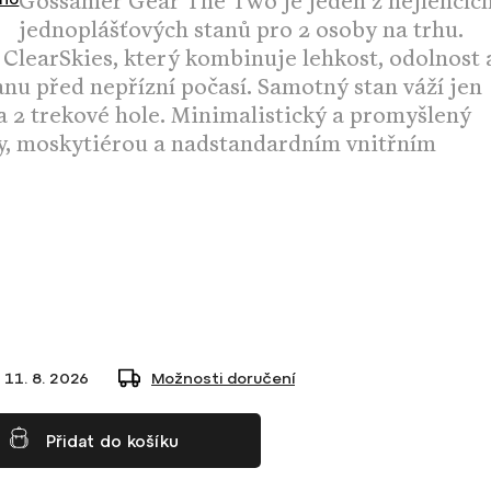
Gossamer Gear The Two je jeden z nejlehčíc
jednoplášťových stanů pro 2 osoby na trhu.
u
ClearSkies, který kombinuje
lehkost, odolnost 
anu před nepřízní počasí
. Samotný stan váží jen
na 2 trekové hole. Minimalistický a promyšlený
py, moskytiérou a nadstandardním vnitřním
11. 8. 2026
Možnosti doručení
Přidat do košíku