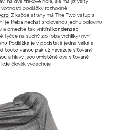
 na dvě trekové hole, ale má již všitý
 životnosti podlážky rozhodně
ycro
. Z každé strany má The Two vstup s
lní je třeba nechat srolovanou jednu polovinu
nu a omezíte tak vnitřní
kondenzaci
.
é tyčce na suchý zip (oba vrchlíky) nyní
anu. Podlážka je v podstatě jedna velká a
Nad touto vanou pak už navazuje síťovaný
ohou a hlavy jsou umístěné dva síťované
, kde člověk vydechuje.