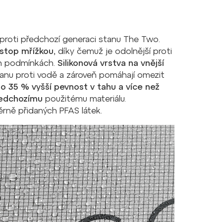
proti předchozí generaci stanu The Two.
pstop mřížkou
, díky čemuž je odolnější proti
ch podmínkách.
Silikonová vrstva na vnější
ranu proti vodě a zároveň pomáhají omezit
a
o 35 % vyšší pevnost v tahu a více než
ředchozímu
použitému materiálu.
ěrně přidaných PFAS látek.