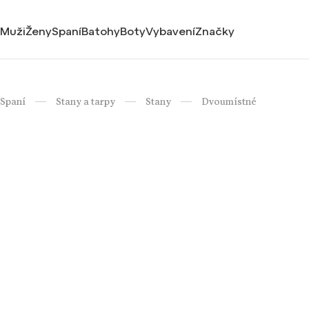
Muži
Ženy
Spaní
Batohy
Boty
Vybavení
Značky
Spaní
Stany a tarpy
Stany
Dvoumístné
/
/
/