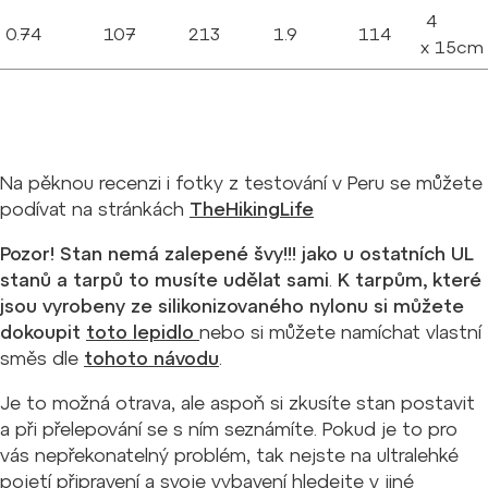
4
0.74
107
213
1.9
114
x 15cm
Na pěknou recenzi i fotky z testování v Peru se můžete
podívat na stránkách
TheHikingLife
Pozor! Stan nemá zalepené švy!!! jako u ostatních UL
stanů a tarpů to musíte udělat sami
.
K tarpům, které
jsou vyrobeny ze silikonizovaného nylonu si můžete
dokoupit
toto lepidlo
nebo si můžete namíchat vlastní
směs dle
tohoto návodu
.
Je to možná otrava, ale aspoň si zkusíte stan postavit
a při přelepování se s ním seznámíte. Pokud je to pro
vás nepřekonatelný problém, tak nejste na ultralehké
pojetí připravení a svoje vybavení hledejte v jiné