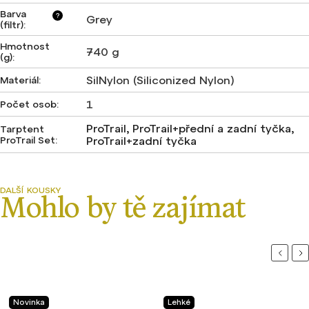
Barva
?
Grey
(filtr)
:
Hmotnost
740 g
(g)
:
SilNylon (Siliconized Nylon)
Materiál
:
1
Počet osob
:
ProTrail, ProTrail+přední a zadní tyčka,
Tarptent
ProTrail Set
:
ProTrail+zadní tyčka
Previou
Ne
Novinka
Lehké