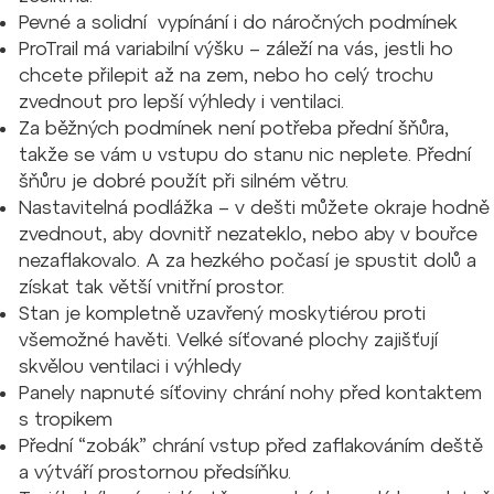
Pevné a solidní vypínání i do náročných podmínek
ProTrail má variabilní výšku – záleží na vás, jestli ho
chcete přilepit až na zem, nebo ho celý trochu
zvednout pro lepší výhledy i ventilaci.
Za běžných podmínek není potřeba přední šňůra,
takže se vám u vstupu do stanu nic neplete. Přední
šňůru je dobré použít při silném větru.
Nastavitelná podlážka – v dešti můžete okraje hodně
zvednout, aby dovnitř nezateklo, nebo aby v bouřce
nezaflakovalo. A za hezkého počasí je spustit dolů a
získat tak větší vnitřní prostor.
Stan je kompletně uzavřený moskytiérou proti
všemožné havěti. Velké síťované plochy zajišťují
skvělou ventilaci i výhledy
Panely napnuté síťoviny chrání nohy před kontaktem
s tropikem
Přední “zobák” chrání vstup před zaflakováním deště
a výtváří prostornou předsíňku.