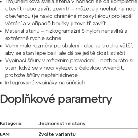
Trojúhelníková svislá stěna v nohách se dá kompletně
otevřít nebo zavřít zevnitř – můžete ji nechat na noc
otevřenou (je navíc chráněná moskytiérou) pro lepší
větrání a v případě bouřky ji zevnitř zavřít.
Material stanu – nízkogramážní Silnylon nenavlhá a
extrémně rychle schne.
Velmi malé rozměry po sbalení - obal je trochu větší,
aby se stan lépe balil, ale dá se ještě dost stlačit.
Vypínací šňury v reflexním provedení – nezbouráte si
stan, když se v noci vylezet s čelovkou vyvenčit,
protože šňůry nepřehlédnete…
Integrované vypínáky na šňůrách.
Doplňkové parametry
Jednomístné stany
Kategorie
:
Zvolte variantu
EAN
: