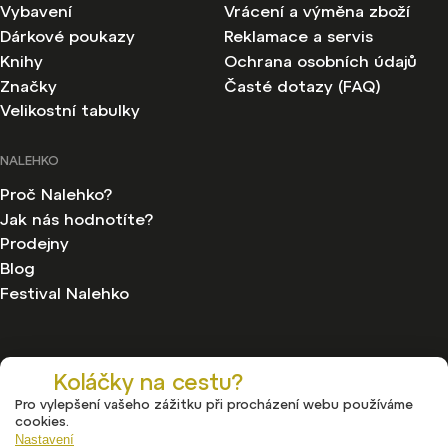
Vybavení
Vrácení a výměna zboží
Dárkové poukazy
Reklamace a servis
Knihy
Ochrana osobních údajů
Značky
Časté dotazy (FAQ)
Velikostní tabulky
NALEHKO
Proč Nalehko?
Jak nás hodnotíte?
Prodejny
Blog
Festival Nalehko
Koláčky na cestu?
Pro vylepšení vašeho zážitku při procházení webu používáme
Copyright 2026
Nalehko
. Všechna práva vyhrazena.
cookies.
Upravit nastavení cookies
Nastavení