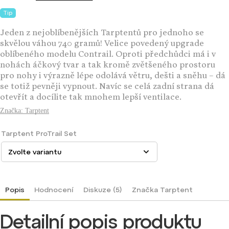
Tip
Jeden z nejoblíbenějších Tarptentů pro jednoho se
skvělou váhou 740 gramů! Velice povedený upgrade
oblíbeného modelu Contrail. Oproti předchůdci má i v
nohách áčkový tvar a tak kromě zvětšeného prostoru
pro nohy i výrazně lépe odolává větru, dešti a sněhu – dá
se totiž pevněji vypnout. Navíc se celá zadní strana dá
otevřít a docílite tak mnohem lepší ventilace.
Značka:
Tarptent
Tarptent ProTrail Set
Popis
Hodnocení
Diskuze (5)
Značka
Tarptent
Detailní popis produktu