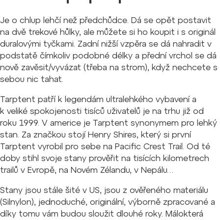
Je o chlup lehčí než předchůdce. Dá se opět postavit
na dvě trekové hůlky, ale můžete si ho koupit i s originál
duralovými tyčkami. Zadní nižší vzpěra se dá nahradit v
podstatě čímkoliv podobné délky a přední vrchol se dá
nově zavěsit/vyvázat (třeba na strom), když nechcete s
sebou nic tahat.
Tarptent patří k legendám ultralehkého vybavení a
k veliké spokojenosti tisíců uživatelů je na trhu již od
roku 1999. V americe je Tarptent synonymem pro lehký
stan. Za značkou stojí Henry Shires, který si první
Tarptent vyrobil pro sebe na Pacific Crest Trail. Od té
doby stihl svoje stany prověřit na tisících kilometrech
trailů v Evropě, na Novém Zélandu, v Nepálu…
Stany jsou stále šité v US, jsou z ověřeného materiálu
(Silnylon), jednoduché, originální, výborně zpracované a
díky tomu vám budou sloužit dlouhé roky. Málokterá