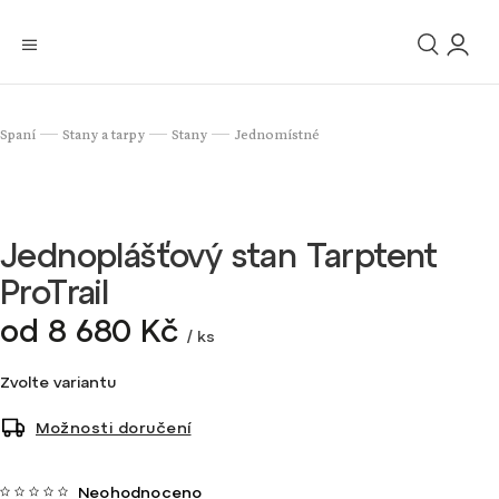
Spaní
Stany a tarpy
Stany
Jednomístné
/
/
/
Jednoplášťový stan Tarptent
ProTrail
od
8 680 Kč
/ ks
Zvolte variantu
Možnosti doručení
Neohodnoceno