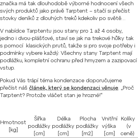
značka má tak dlouhodobě výborné hodnocení všech
svých produktů jako právě Tarptent – stačí si přečíst
stovky deníků z dlouhých treků kdekoliv po světě…
V nabídce Tarptentu jsou stany pro 1 až 4 osoby,
jedno i dvou-plášťové, staví se jak na trekové hůlky tak
s pomocí klasických prutů, takže si pro svoje potřeby i
podmínky vybere každý. Všechny stany Tarptent mají
podlážku, kompletní ochranu před hmyzem a zazipovací
vstup.
Pokud Vás trápí téma kondenzace doporučujeme
přečíst náš
článek, který se kondenzaci věnuje
. „Proč
Tarptent? Protože vláčet stan je hrozné!“
Šířka
Délka
Plocha
Vnitřní
Kolíky
Hmotnost
podlážky
podlážky
podlážky
výška
(v
[kg]
[cm]
[cm]
[m2]
[cm]
ceně)