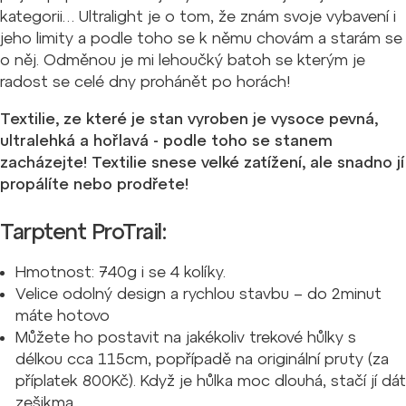
kategorii… Ultralight je o tom, že znám svoje vybavení i
jeho limity a podle toho se k němu chovám a starám se
o něj. Odměnou je mi lehoučký batoh se kterým je
radost se celé dny prohánět po horách!
Textilie, ze které je stan vyroben je vysoce pevná,
ultralehká a hořlavá - podle toho se stanem
zacházejte! Textilie snese velké zatížení, ale snadno jí
propálíte nebo prodřete!
Tarptent ProTrail:
Hmotnost: 740g i se 4 kolíky.
Velice odolný design a rychlou stavbu – do 2minut
máte hotovo
Můžete ho postavit na jakékoliv trekové hůlky s
délkou cca 115cm, popřípadě na originální pruty (za
příplatek 800Kč). Když je hůlka moc dlouhá, stačí jí dát
zešikma.