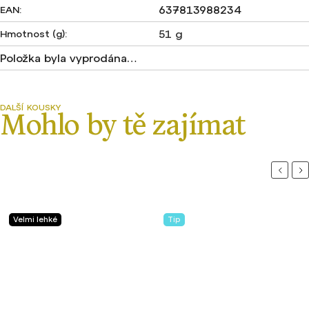
637813988234
EAN
:
51 g
Hmotnost (g)
:
Položka byla vyprodána…
Previou
Ne
Velmi lehké
Tip