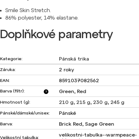
Smile Skin Stretch.
86% polyester, 14% elastane.
Doplňkové parametry
Pánská trika
Kategorie
:
2 roky
Záruka
:
8591037082562
EAN
:
Barva (filtr)
:
Green, Red
?
210 g
,
215 g
,
230 g
,
245 g
Hmotnost (g)
:
Pánské
Pánské/dámské/unisex
:
Brick Red, Sage Green
Barva
:
velikostni-tabulka--warmpeace-
Velikostní tabulka
: