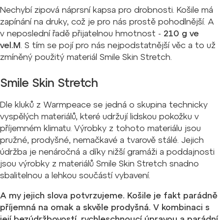
Nechybí zipová náprsní kapsa pro drobnosti. Košile má
zapínání na druky, což je pro nás prostě pohodlnější. A
v neposlední řadě přijatelnou hmotnost -
210 g ve
vel.M
. S tím se pojí pro nás nejpodstatnější věc a to už
zmíněný použitý materiál Smile Skin Stretch.
Smile Skin Stretch
Dle kluků z Warmpeace se jedná o skupina technicky
vyspělých materiálů, které udržují lidskou pokožku v
příjemném klimatu. Výrobky z tohoto materiálu jsou
pružné, prodyšné, nemačkavé a tvarově stálé. Jejich
údržba je nenáročná a díky nižší gramáži a poddajnosti
jsou výrobky z materiálů Smile Skin Stretch snadno
sbalitelnou a lehkou součástí vybavení.
A my jejich slova potvrzujeme. Košile je fakt parádně
příjemná na omak a skvěle prodyšná. V kombinaci s
její bezúdržbovostí, rychleschnoucí úpravou a parádní