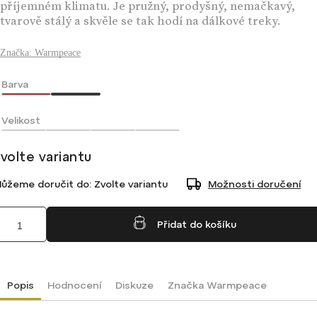
příjemném klimatu. Je pružný, prodyšný, nemačkavý,
tvarově stálý a skvěle se tak hodí na dálkové treky.
Značka:
Warmpeace
Barva
Velikost
volte variantu
ůžeme doručit do:
Zvolte variantu
Možnosti doručení
Přidat do košíku
Popis
Hodnocení
Diskuze
Značka
Warmpeace