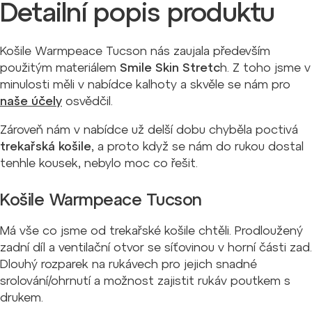
Detailní popis produktu
Košile Warmpeace Tucson nás zaujala především
použitým materiálem
Smile Skin Stretc
h. Z toho jsme v
minulosti měli v nabídce kalhoty a skvěle se nám pro
naše účely
osvědčil.
Zároveň nám v nabídce už delší dobu chyběla poctivá
trekařská košile
, a proto když se nám do rukou dostal
tenhle kousek, nebylo moc co řešit.
Košile Warmpeace Tucson
Má vše co jsme od trekařské košile chtěli. Prodloužený
zadní díl a ventilační otvor se síťovinou v horní části zad.
Dlouhý rozparek na rukávech pro jejich snadné
srolování/ohrnutí a možnost zajistit rukáv poutkem s
drukem.