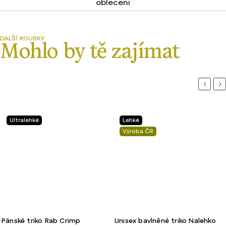
obleceni
Previou
Ne
Ultralehké
Lehké
Výroba ČR
Pánské triko Rab Crimp
Unisex bavlněné triko Nalehko