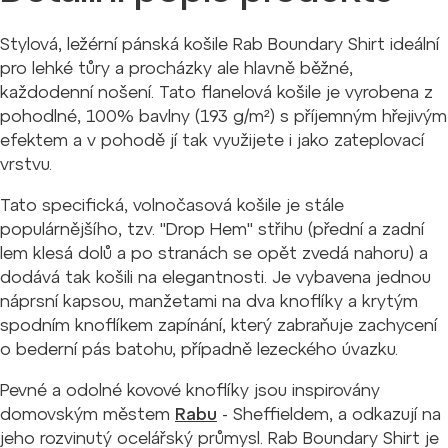
Stylová, ležérní pánská košile Rab Boundary Shirt ideální
pro lehké tůry a procházky ale hlavně běžné,
každodenní nošení. Tato flanelová košile je vyrobena z
pohodlné, 100% bavlny (193 g/m²) s příjemným hřejivým
efektem a v pohodě jí tak využijete i jako zateplovací
vrstvu.
Tato specifická, volnočasová košile je stále
populárnějšího, tzv. "Drop Hem" střihu (přední a zadní
lem klesá dolů a po stranách se opět zvedá nahoru) a
dodává tak košili na elegantnosti. Je vybavena jednou
náprsní kapsou, manžetami na dva knoflíky a krytým
spodním knoflíkem zapínání, který zabraňuje zachycení
o bederní pás batohu, případně lezeckého úvazku.
Pevné a odolné kovové knoflíky jsou inspirovány
domovským městem
Rabu
- Sheffieldem, a odkazují na
jeho rozvinutý ocelářský průmysl. Rab Boundary Shirt je