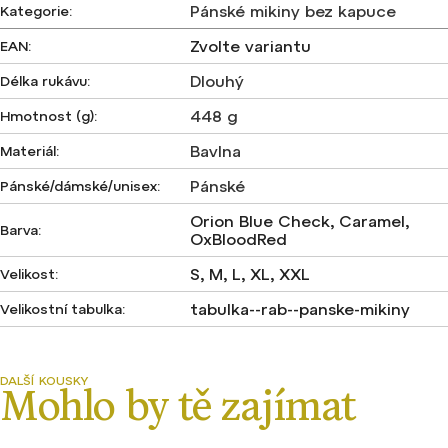
Pánské mikiny bez kapuce
Kategorie
:
Zvolte variantu
EAN
:
Dlouhý
Délka rukávu
:
448 g
Hmotnost (g)
:
Bavlna
Materiál
:
Pánské
Pánské/dámské/unisex
:
Orion Blue Check, Caramel,
Barva
:
OxBloodRed
S, M, L, XL, XXL
Velikost
:
tabulka--rab--panske-mikiny
Velikostní tabulka
: