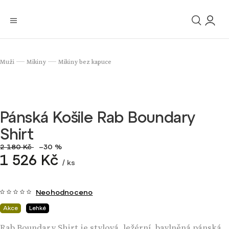
Muži
Mikiny
Mikiny bez kapuce
/
/
Pánská Košile Rab Boundary
Shirt
2 180 Kč
–30 %
1 526 Kč
/ ks
Neohodnoceno
Akce
Lehké