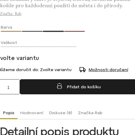
Rab Boundary Shirt je stylová, ležérní, bavlněná pánská
košile pro každodenní použití do města i do přírody.
Značka:
Rab
Barva
Velikost
volte variantu
ůžeme doručit do:
Zvolte variantu
Možnosti doručení
Přidat do košíku
Popis
Hodnocení
Diskuze (8)
Značka
Rab
Detailní popis produktu