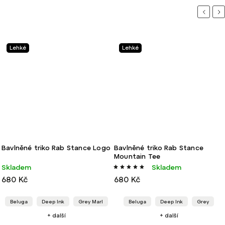
Previou
Ne
Lehké
Lehké
Bavlněné triko Rab Stance Logo
Bavlněné triko Rab Stance
Mountain Tee
Skladem
Skladem
680 Kč
680 Kč
Beluga
Deep Ink
Grey Marl
Beluga
Deep Ink
Grey
+ další
+ další