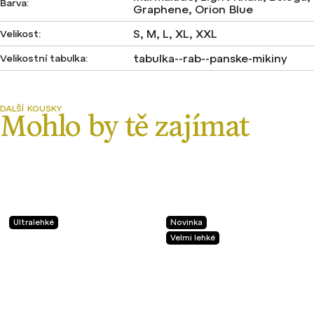
Barva
:
Graphene, Orion Blue
S, M, L, XL, XXL
Velikost
:
tabulka--rab--panske-mikiny
Velikostní tabulka
:
Ultralehké
Novinka
Velmi lehké