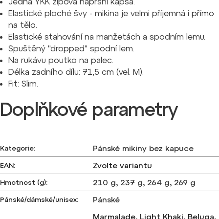
Jedná YKK zipová náprsní kapsa.
Elastické ploché švy - mikina je velmi příjemná i přímo
na tělo.
Elastické stahování na manžetách a spodním lemu.
Spuštěný "dropped" spodní lem.
Na rukávu poutko na palec.
Délka zadního dílu: 71,5 cm (vel. M).
Fit: Slim.
Doplňkové parametry
Pánské mikiny bez kapuce
Kategorie
:
Zvolte variantu
EAN
:
210 g
,
237 g
,
264 g
,
269 g
Hmotnost (g)
:
Pánské
Pánské/dámské/unisex
:
Marmalade, Light Khaki, Beluga,