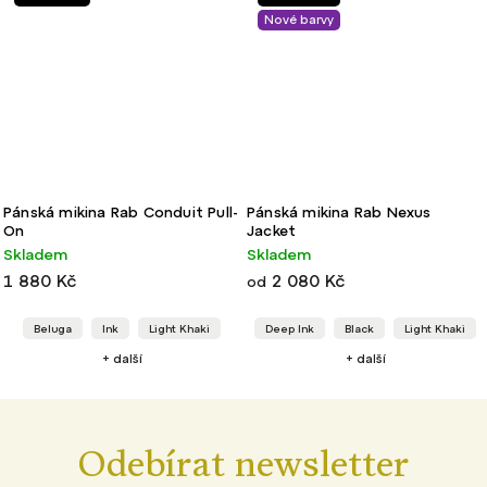
Nové barvy
ull-
Pánská mikina Rab Nexus
Pánská mikina Rab Modulus
Jacket
Hoody
Skladem
Skladem
2 080 Kč
2 680 Kč
od
i
Deep Ink
Black
Light Khaki
Graphene
Black
Light Kh
+ další
+ další
Odebírat newsletter