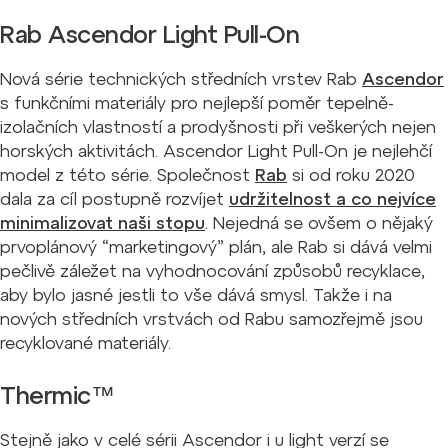
Rab Ascendor Light Pull-On
Nová série technických středních vrstev Rab
Ascendor
s funkčními materiály pro nejlepší poměr tepelně-
izolačních vlastností a prodyšnosti při veškerých nejen
horských aktivitách. Ascendor Light Pull-On je nejlehčí
model z této série. Společnost
Rab
si od roku 2020
dala za cíl postupně rozvíjet
udržitelnost a co nejvíce
minimalizovat naši stopu
. Nejedná se ovšem o nějaký
prvoplánový “marketingový” plán, ale Rab si dává velmi
pečlivě záležet na vyhodnocování způsobů recyklace,
aby bylo jasné jestli to vše dává smysl. Takže i na
nových středních vrstvách od Rabu samozřejmě jsou
recyklované materiály.
Thermic™
Stejně jako v celé sérii Ascendor i u light verzí se