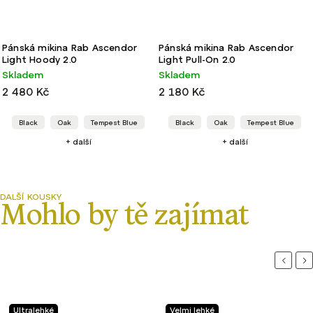
Pánská mikina Rab Ascendor
Pánská mikina Rab Ascendor
Light Hoody 2.0
Light Pull-On 2.0
Skladem
Skladem
2 480 Kč
2 180 Kč
Black
Oak
Tempest Blue
Black
Oak
Tempest Blue
+ další
+ další
Previou
Ne
Velmi lehké