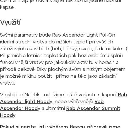
Centrální zip je YKK a stejně tak zip na jediné náprsní
kapse.
Využití
Svými parametry bude Rab Ascendor Light Pull-On
ideální střední vrstva do nižších teplot při vyšších
zátěžových aktivitách (běh, běžky, skialp, jízda na kole…).
Při jarních a letních teplotách pak bez problému splní i
funkci vnější vrstvy pro jakoukoliv aktivitu v horách a
přírodě celkově. Díky plochým švům s nízkým objemem
je možné mikinu použít i přímo na tělo jako základní
vrstvu.
V nabídce Nalehko nabízíme ještě variantu s kapucí
Rab
Ascendor light Hoody
, nebo výhřevnější
Rab
Ascendor Hoody
a ultimátní
Rab Ascendor Summit
Hoody
.
Pokud si nejste jisti výběrem fleecu, připravili jsme