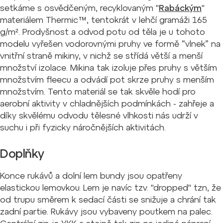
setkáme s osvědčeným, recyklovaným "
Rabáckým
"
materiálem Thermic™, tentokrát v lehčí gramáži 165
g/m². Prodyšnost a odvod potu od těla je u tohoto
modelu vyřešen vodorovnými pruhy ve formě “vlnek” na
vnitřní straně mikiny, v nichž se střídá větší a menší
množství izolace. Mikina tak izoluje přes pruhy s větším
množstvím fleecu a odvádí pot skrze pruhy s menším
množstvím. Tento materiál se tak skvěle hodí pro
aerobní aktivity v chladnějších podmínkách - zahřeje a
díky skvělému odvodu tělesné vlhkosti nás udrží v
suchu i při fyzicky náročnějších aktivitách.
Doplňky
Konce rukávů a dolní lem bundy jsou opatřeny
elastickou lemovkou. Lem je navíc tzv. "dropped" tzn, že
od trupu směrem k sedací části se snižuje a chrání tak
zadní partie. Rukávy jsou vybaveny poutkem na palec.