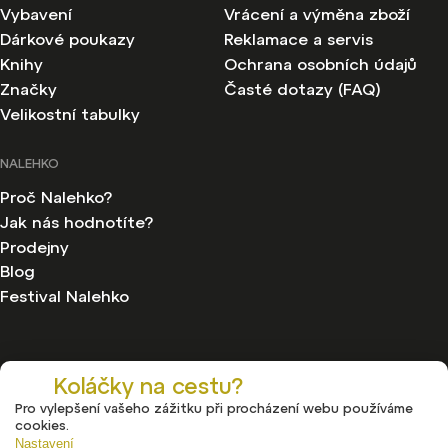
Vybavení
Vrácení a výměna zboží
Dárkové poukazy
Reklamace a servis
Knihy
Ochrana osobních údajů
Značky
Časté dotazy (FAQ)
Velikostní tabulky
NALEHKO
Proč Nalehko?
Jak nás hodnotíte?
Prodejny
Blog
Festival Nalehko
Koláčky na cestu?
Pro vylepšení vašeho zážitku při procházení webu používáme
Copyright 2026
Nalehko
. Všechna práva vyhrazena.
cookies.
Upravit nastavení cookies
Nastavení