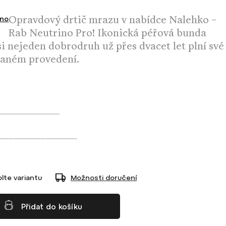
Opravdový drtič mrazu v nabídce Nalehko –
no
Rab Neutrino Pro! Ikonická péřová bunda
si nejeden dobrodruh už přes dvacet let plní své
ovaném provedení.
lte variantu
Možnosti doručení
Přidat do košíku