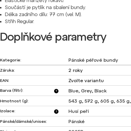
Elastické manžety rukávů.
Součástí je pytlík na sbalení bundy.
Délka zadního dílu: 77 cm (vel. M).
Střih Regular.
Doplňkové parametry
Pánské péřové bundy
Kategorie
:
2 roky
Záruka
:
Zvolte variantu
EAN
:
Barva (filtr)
:
Blue
,
Grey
,
Black
?
543 g
,
572 g
,
605 g
,
635 g
Hmotnost (g)
:
Izolace
:
Husí peří
?
Pánské
Pánské/dámské/unisex
: