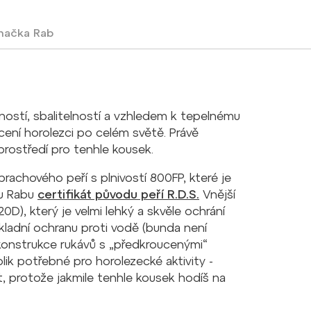
načka
Rab
ností, sbalitelností a vzhledem k tepelnému
 cení horolezci po celém světě. Právě
prostředí pro tenhle kousek.
rachového peří s plnivostí 800FP, které je
 u Rabu
certifikát původu peří R.D.S.
Vnější
D), který je velmi lehký a skvěle ochrání
kladní ochranu proti vodě (bunda není
 konstrukce rukávů s „předkroucenými“
ik potřebné pro horolezecké aktivity -
, protože jakmile tenhle kousek hodíš na