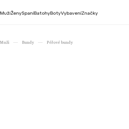
Muži
Ženy
Spaní
Batohy
Boty
Vybavení
Značky
Muži
Bundy
Péřové bundy
/
/