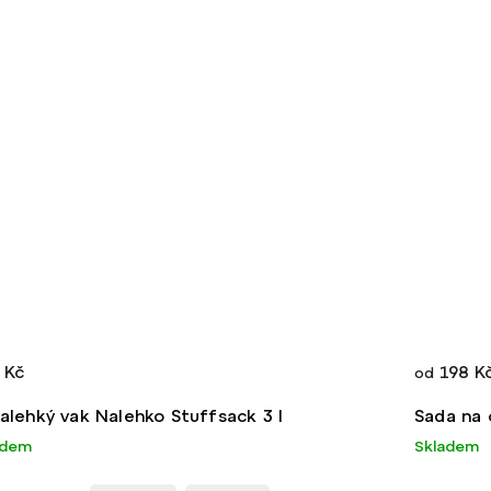
 Kč
198 K
od
ralehký vak Nalehko Stuffsack 3 l
Sada na 
adem
Skladem