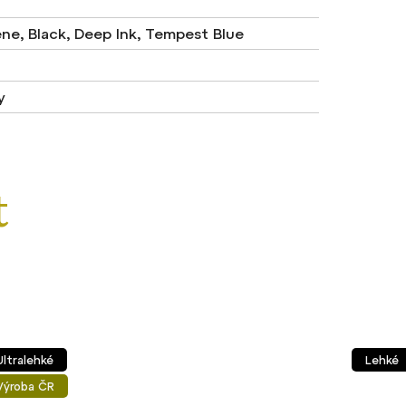
ne, Black, Deep Ink, Tempest Blue
y
Ultralehké
Lehké
Výroba ČR