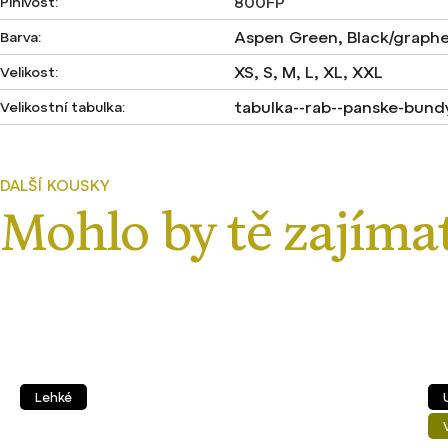
800FP
Plnivost
:
Aspen Green, Black/graphe
Barva
:
XS, S, M, L, XL, XXL
Velikost
:
tabulka--rab--panske-bund
Velikostní tabulka
:
Lehké