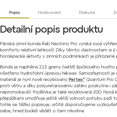
Popis
Hodnocení
Diskuze
Z
Detailní popis produktu
Pánská zimní bunda Rab Neutrino Pro vyniká svojí výhřev
komfortu relativní lehkostí. Díky těmto vlastnostem si jí
horolezecké aktivity v zimních podmínkách je přirozené 
Bunda je naplněna 212 gramy (vel.M) špičkového husího p
ošetřeno hydrofobní úpravou Nikwax. Samozřejmostí je
materiál je nyní nově recyklovaný
Pertex®
Quantum Pro (20
proti větru a díky polyuretanovému zátěru poskytne i zá
nepromokavá!). Podšívka je také recyklovaná 20D. Nová
přepážkami umožňuje ještě větší volnost pohybu paží tol
tohle se těžko popisuje, určitě doporučujeme vyzkoušet
sebe, hned budeš vědět o čem mluvíme.