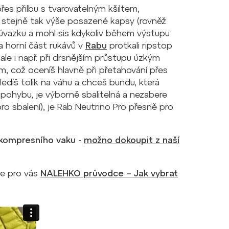
es přilbu s tvarovatelným kšiltem,
a stejně tak výše posazené kapsy (rovněž
 úvazku a mohl sis kdykoliv během výstupu
 a horní část rukávů v
Rabu
protkali ripstop
 ale i např. při drsnějším průstupu úzkým
, což oceníš hlavně při přetahování přes
ledíš tolik na váhu a chceš bundu, která
 pohybu, je výborně sbalitelná a nezabere
o sbalení), je Rab Neutrino Pro přesně pro
 kompresního vaku -
možno dokoupit z naší
sme pro vás
NALEHKO průvodce – Jak vybrat