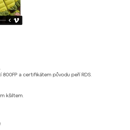
.
tí 800FP a certifikátem původu peří RDS.
m kšiltem.
.