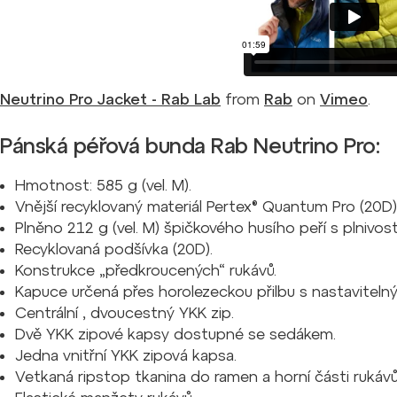
Neutrino Pro Jacket - Rab Lab
from
Rab
on
Vimeo
.
Pánská péřová bunda Rab Neutrino Pro:
Hmotnost: 585 g (vel. M).
Vnější recyklovaný materiál Pertex® Quantum Pro (20D)
Plněno 212 g (vel. M) špičkového husího peří s plnivos
Recyklovaná podšívka (20D).
Konstrukce „předkroucených“ rukávů.
Kapuce určená přes horolezeckou přilbu s nastavitelný
Centrální , dvoucestný YKK zip.
Dvě YKK zipové kapsy dostupné se sedákem.
Jedna vnitřní YKK zipová kapsa.
Vetkaná ripstop tkanina do ramen a horní části rukávů