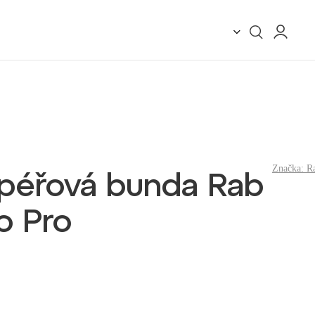
Značka:
R
péřová bunda Rab
o Pro