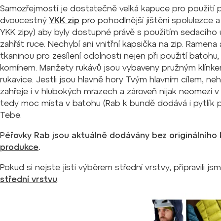
Samozřejmostí je dostatečně velká kapuce pro použití př
dvoucestný
YKK zip
pro pohodlnější jištění spolulezce 
YKK zipy) aby byly dostupné právě s použitím sedacího
zahřát ruce. Nechybí ani vnitřní kapsička na zip. Ramena
tkaninou pro zesílení odolnosti nejen při použití batohu,
komínem. Manžety rukávů jsou vybaveny pružným klínkem
rukavice. Jestli jsou hlavně hory Tvým hlavním cílem, neh
zahřeje i v hlubokých mrazech a zároveň nijak neomezí v
tedy moc místa v batohu (Rab k bundě dodává i pytlík pr
Tebe.
P
éřovky Rab jsou aktuálně dodávány bez originálního
produkce
.
Pokud si nejste jisti výběrem střední vrstvy, připravili j
střední vrstvu
.