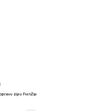
č
opravu zipu FixnZip