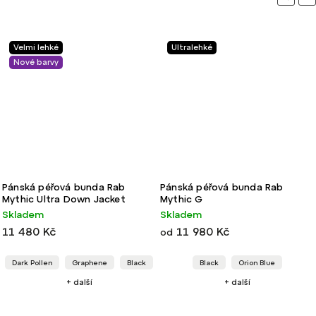
Velmi lehké
Ultralehké
Nové barvy
Pánská péřová bunda Rab
Pánská péřová bunda Rab
Mythic Ultra Down Jacket
Mythic G
Skladem
Skladem
11 480 Kč
11 980 Kč
od
Dark Pollen
Graphene
Black
Black
Orion Blue
+ další
+ další