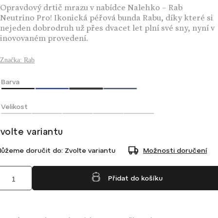
Opravdový drtič mrazu v nabídce Nalehko – Rab
Neutrino Pro! Ikonická péřová bunda Rabu, díky které si
nejeden dobrodruh už přes dvacet let plní své sny, nyní v
inovovaném provedení.
Značka:
Rab
Barva
Velikost
volte variantu
ůžeme doručit do:
Zvolte variantu
Možnosti doručení
Přidat do košíku