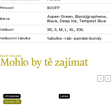
800FP
Plnivost
:
Aspen Green, Black/graphene,
Barva
:
Black, Deep Ink, Tempest Blue
XS, S, M, L, XL, XXL
Velikost
:
tabulka--rab--panske-bundy
Velikostní tabulka
:
Previou
Ne
Ultralehké
Lehké
Výroba ČR