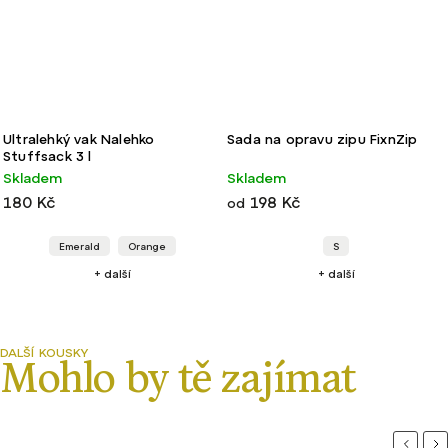
Ultralehký vak Nalehko
Sada na opravu zipu FixnZip
Stuffsack 3 l
Skladem
Skladem
180 Kč
198 Kč
od
Emerald
Orange
S
+ další
+ další
Previou
Ne