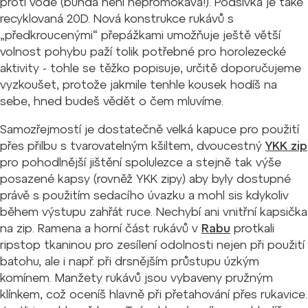
proti vodě (bunda není nepromokavá!). Podšívka je také
recyklovaná 20D. Nová konstrukce rukávů s
„předkroucenými“ přepážkami umožňuje ještě větší
volnost pohybu paží tolik potřebné pro horolezecké
aktivity - tohle se těžko popisuje, určitě doporučujeme
vyzkoušet, protože jakmile tenhle kousek hodíš na
sebe, hned budeš vědět o čem mluvíme.
Samozřejmostí je dostatečně velká kapuce pro použití
přes přilbu s tvarovatelným kšiltem, dvoucestný
YKK zip
pro pohodlnější jištění spolulezce a stejně tak výše
posazené kapsy (rovněž YKK zipy) aby byly dostupné
právě s použitím sedacího úvazku a mohl sis kdykoliv
během výstupu zahřát ruce. Nechybí ani vnitřní kapsička
na zip. Ramena a horní část rukávů v
Rabu
protkali
ripstop tkaninou pro zesílení odolnosti nejen při použití
batohu, ale i např. při drsnějším průstupu úzkým
komínem. Manžety rukávů jsou vybaveny pružným
klínkem, což oceníš hlavně při přetahování přes rukavice.