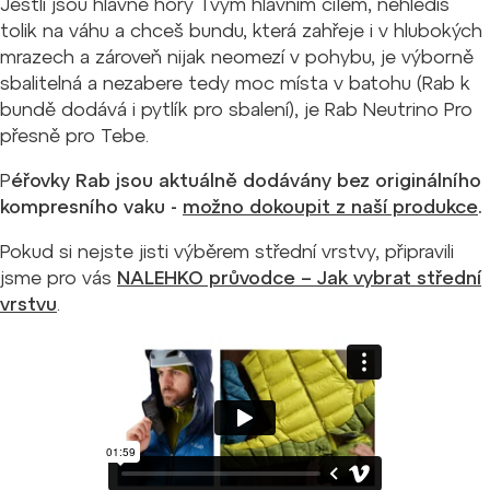
Jestli jsou hlavně hory Tvým hlavním cílem, nehledíš
tolik na váhu a chceš bundu, která zahřeje i v hlubokých
mrazech a zároveň nijak neomezí v pohybu, je výborně
sbalitelná a nezabere tedy moc místa v batohu (Rab k
bundě dodává i pytlík pro sbalení), je Rab Neutrino Pro
přesně pro Tebe.
P
éřovky Rab jsou aktuálně dodávány bez originálního
kompresního vaku -
možno dokoupit z naší produkce
.
Pokud si nejste jisti výběrem střední vrstvy, připravili
jsme pro vás
NALEHKO průvodce – Jak vybrat střední
vrstvu
.