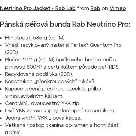
Neutrino Pro Jacket - Rab Lab
from
Rab
on
Vimeo
.
Pánská péřová bunda Rab Neutrino Pro:
Hmotnost: 585 g (vel. M).
Vnější recyklovaný materiál Pertex® Quantum Pro
(20D).
Plněno 212 g (vel. M) špičkového husího peří s
plnivostí 800FP a certifikátem původu peří RDS.
Recyklovaná podšívka (20D).
Konstrukce „předkroucených“ rukávů.
Kapuce určená přes horolezeckou přilbu
s nastavitelným kšiltem.
Centrální , dvoucestný YKK zip.
Dvě YKK zipové kapsy dostupné se sedákem.
Jedna vnitřní YKK zipová kapsa.
Vetkaná ripstop tkanina do ramen a horní části
rukávů.