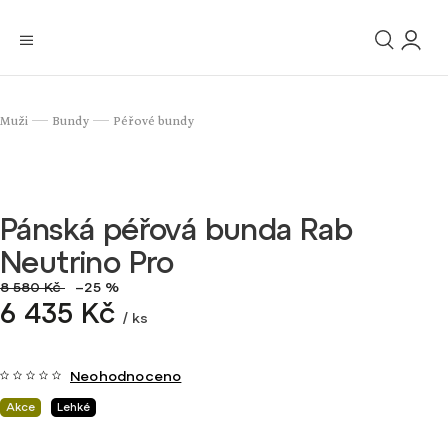
Muži
Bundy
Péřové bundy
/
/
Pánská péřová bunda Rab
Neutrino Pro
8 580 Kč
–25 %
6 435 Kč
/ ks
Neohodnoceno
Akce
Lehké