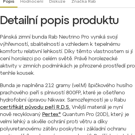
Popis
Hodnocení
Diskuze
Značka
Rab
Detailní popis produktu
Pánská zimní bunda Rab Neutrino Pro vyniká svojí
výhřevností, sbalitelností a vzhledem k tepelnému
komfortu relativní lehkostí. Díky těmto vlastnostem si jí
cení horolezci po celém světě. Právě horolezecké
aktivity v zimních podmínkách je přirozené prostředí pro
tenhle kousek.
Bunda je naplněna 212 gramy (vel.M) špičkového husího
prachového peří s plnivostí 800FP, které je ošetřeno
hydrofobní úpravou Nikwax. Samozřejmostí je u Rabu
certifikát původu peří R.D.S.
Vnější materiál je nyní
nově recyklovaný
Pertex®
Quantum Pro (20D), který je
velmi lehký a skvěle ochrání proti větru a díky
polyuretanovému zátěru poskytne i základní ochranu