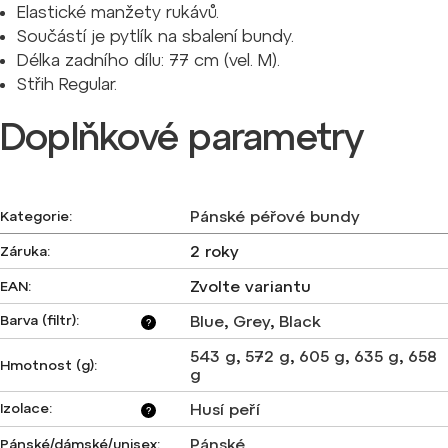
Elastické manžety rukávů.
Součástí je pytlík na sbalení bundy.
Délka zadního dílu: 77 cm (vel. M).
Střih Regular.
Doplňkové parametry
Pánské péřové bundy
Kategorie
:
2 roky
Záruka
:
Zvolte variantu
EAN
:
Barva (filtr)
:
Blue
,
Grey
,
Black
?
543 g
,
572 g
,
605 g
,
635 g
,
658
Hmotnost (g)
:
g
Izolace
:
Husí peří
?
Pánské
Pánské/dámské/unisex
: