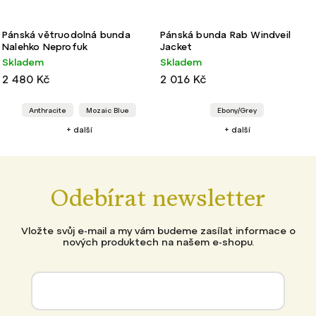
Pánská větruodolná bunda
Pánská bunda Rab Windveil
Nalehko Neprofuk
Jacket
Skladem
Skladem
2 480 Kč
2 016 Kč
Anthracite
Mozaic Blue
Ebony/Grey
+ další
+ další
Odebírat newsletter
Vložte svůj e-mail a my vám budeme zasílat informace o
nových produktech na našem e-shopu.