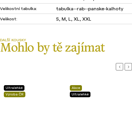
tabulka--rab--panske-kalhoty
Velikostní tabulka
:
S, M, L, XL, XXL
Velikost
:
Previou
Ne
Ultralehké
Akce
Výroba ČR
Ultralehké