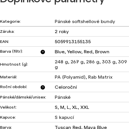
Pánské softshellové bundy
Kategorie
:
2 roky
Záruka
:
5059913155135
EAN
:
Barva (filtr)
:
Blue, Yellow, Red, Brown
?
248 g
,
267 g
,
286 g
,
303 g
,
309
Hmotnost (g)
:
g
PA (Polyamid)
,
Rab Matrix
Materiál
:
Roční období
:
Celoroční
?
Pánské
Pánské/dámské/unisex
:
S, M, L, XL, XXL
Velikost
:
S kapucí
Kapuce
:
Tuscan Red, Maya Blue
Barva
: