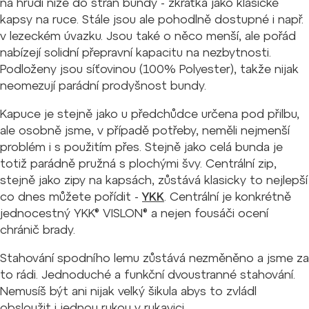
na hrudi níže do stran bundy - zkrátka jako klasické
kapsy na ruce. Stále jsou ale pohodlně dostupné i např.
v lezeckém úvazku. Jsou také o něco menší, ale pořád
nabízejí solidní přepravní kapacitu na nezbytnosti.
Podloženy jsou síťovinou (
100% Polyester)
, takže nijak
neomezují parádní prodyšnost bundy.
Kapuce je stejně jako u předchůdce určena pod přilbu,
ale osobně jsme, v případě potřeby, neměli nejmenší
problém i s použitím přes. Stejně jako celá bunda je
totiž parádně pružná s plochými švy. Centrální zip,
stejně jako zipy na kapsách, zůstává klasicky to nejlepší
co dnes můžete pořídit -
YKK
. Centrální je konkrétně
jednocestný
YKK® VISLON® a nejen fousáči ocení
chránič brady.
Stahování spodního lemu zůstává nezměněno a jsme za
to rádi. Jednoduché a funkční dvoustranné stahování.
Nemusíš být ani nijak velký šikula abys to zvládl
obsloužit i jednou rukou v rukavici.