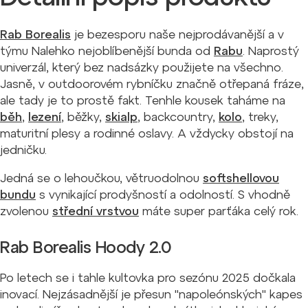
Rab Borealis
je bezesporu naše nejprodávanější a v
týmu Nalehko nejoblíbenější bunda od
Rabu
. Naprostý
univerzál, který bez nadsázky použijete na všechno.
Jasně, v outdoorovém rybníčku značně otřepaná fráze,
ale tady je to prostě fakt. Tenhle kousek taháme na
běh
,
lezení
, běžky,
skialp
, backcountry,
kolo
, treky,
maturitní plesy a rodinné oslavy. A vždycky obstojí na
jedničku.
Jedná se o lehoučkou, větruodolnou
softshellovou
bundu
s vynikající prodyšností a odolností. S vhodně
zvolenou
střední vrstvou
máte super parťáka celý rok.
Rab Borealis Hoody 2.0
Po letech se i tahle kultovka pro sezónu 2025 dočkala
inovací. Nejzásadnější je přesun "napoleónských" kapes