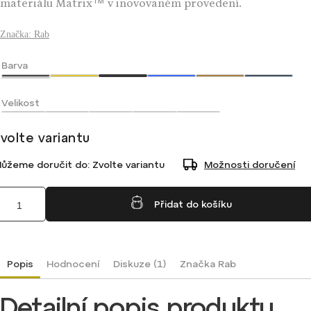
materiálu Matrix™ v inovovaném provedení.
Značka:
Rab
Barva
Velikost
volte variantu
ůžeme doručit do:
Zvolte variantu
Možnosti doručení
Přidat do košíku
Popis
Hodnocení
Diskuze (1)
Značka
Rab
Detailní popis produktu