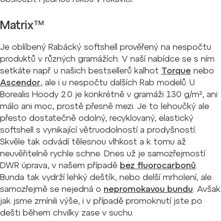
Matrix™
Je oblíbený Rabácký softshell prověřený na nespočtu
produktů v různých gramážích. V naší nabídce se s ním
setkáte např. u našich bestsellerů kalhot
Torque
nebo
Ascendor
, ale i u nespočtu dalších Rab modelů. U
Borealis Hoody 2.0 je konkrétně v gramáži 130 g/m
²
, ani
málo ani moc, prostě přesně mezi. Je to lehoučký ale
přesto dostatečně odolný, recyklovaný, elastický
softshell s vynikající větruodolností a prodyšností.
Skvěle tak odvádí tělesnou vlhkost a k tomu až
neuvěřitelně rychle schne. Dnes už je samozřejmostí
DWR úprava, v našem případě
bez fluorocarbonů
.
Bunda tak vydrží lehký deštík, nebo delší mrholení, ale
samozřejmě se nejedná o
nepromokavou bundu
. Avšak
jak jsme zmínili výše, i v případě promoknutí jste po
dešti během chvilky zase v suchu.