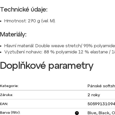
Technické údaje:
Hmotnost: 270 g (vel. M).
Materiály:
Hlavní materiál: Double weave stretch/ 95% polyamide
Vyztužení nohavic: 88 % polyamide 12 % elastane / 1
Doplňkové parametry
Pánské softsh
Kategorie
:
2 roky
Záruka
:
5059913109
EAN
:
Barva (filtr)
:
Blue
,
Black
,
O
?