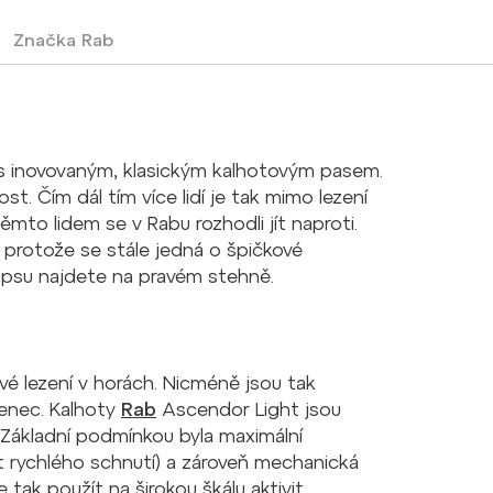
Značka
Rab
y s inovovaným, klasickým kalhotovým pasem.
st. Čím dál tím více lidí je tak mimo lezení
mto lidem se v Rabu rozhodli jít naproti.
, protože se stále jedná o špičkové
kapsu najdete na pravém stehně.
vé lezení v horách. Nicméně jsou tak
šenec. Kalhoty
Rab
Ascendor Light jsou
. Základní podmínkou byla maximální
t rychlého schnutí) a zároveň mechanická
 tak použít na širokou škálu aktivit