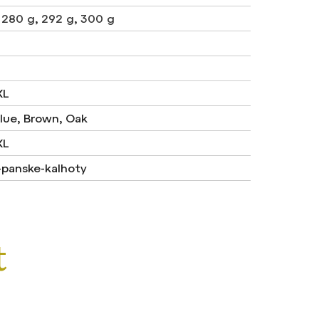
,
280 g
,
292 g
,
300 g
XL
lue, Brown, Oak
XL
-panske-kalhoty