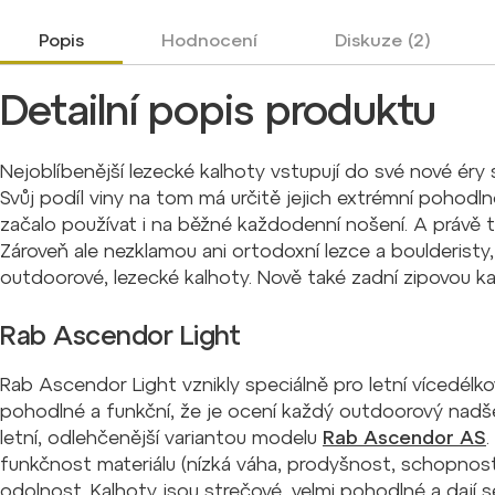
Popis
Hodnocení
Diskuze (2)
Detailní popis produktu
Nejoblíbenější lezecké kalhoty vstupují do své nové ér
Svůj podíl viny na tom má určitě jejich extrémní pohodlno
začalo používat i na běžné každodenní nošení. A právě tě
Zároveň ale nezklamou ani ortodoxní lezce a boulderisty
outdoorové, lezecké kalhoty. Nově také zadní zipovou 
Rab Ascendor Light
Rab Ascendor Light vznikly speciálně pro letní vícedélko
pohodlné a funkční, že je ocení každý outdoorový nad
letní, odlehčenější variantou modelu
Rab Ascendor AS
funkčnost materiálu (nízká váha, prodyšnost, schopnos
odolnost. Kalhoty jsou strečové, velmi pohodlné a dají se