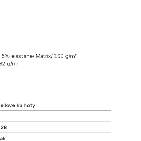
 5% elastane/ Matrix/ 133 g/m².
82 g/m².
ellové kalhoty
428
ak