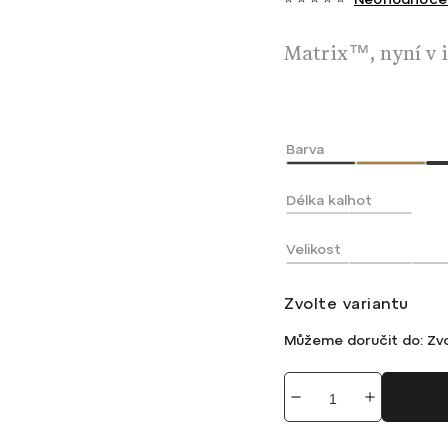
Matrix™, nyní v i
Barva
Délka kalhot
Velikost
Zvolte variantu
Můžeme doručit do:
Zvo