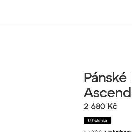
Pánské 
Ascendo
2 680 Kč
Ultralehké
Neohodnoce