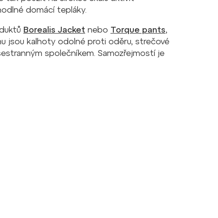
hodlné domácí tepláky.
roduktů
Borealis Jacket
nebo
Torque pants
,
mu jsou kalhoty odolné proti oděru, strečové
 všestranným společníkem. Samozřejmostí je