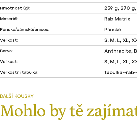
259 g
,
270 g
Hmotnost (g)
:
Rab Matrix
Materiál
:
Pánské
Pánské/dámské/unisex
:
S, M, L, XL, X
Velikost
:
Anthracite, B
Barva
:
S, M, L, XL, X
Velikost
:
tabulka--rab-
Velikostní tabulka
: