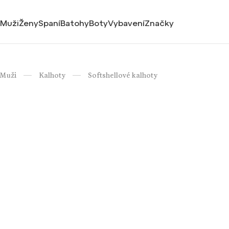
Muži
Ženy
Spaní
Batohy
Boty
Vybavení
Značky
Muži
Kalhoty
Softshellové kalhoty
/
/