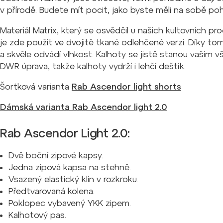
v přírodě. Budete mít pocit, jako byste měli na sobě po
Materiál Matrix, který se osvědčil u našich kultovních p
je zde použit ve dvojitě tkané odlehčené verzi. Díky to
a skvěle odvádí vlhkost. Kalhoty se jistě stanou vaším
DWR úprava, takže kalhoty vydrží i lehčí deštík.
Šortková varianta
Rab Ascendor light shorts
Dámská varianta Rab Ascendor light 2.0
Rab Ascendor Light 2.0:
Dvě boční zipové kapsy.
Jedna zipová kapsa na stehně.
Vsazený elastický klín v rozkroku.
Předtvarovaná kolena.
Poklopec vybavený YKK zipem.
Kalhotový pas.