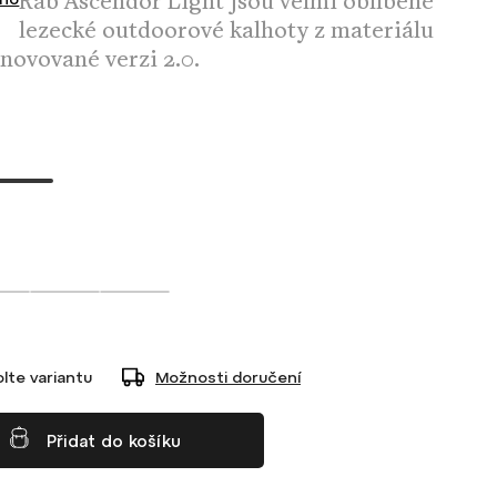
Rab Ascendor Light jsou velmi oblíbené
lezecké outdoorové kalhoty z materiálu
novované verzi 2.0.
lte variantu
Možnosti doručení
Přidat do košíku