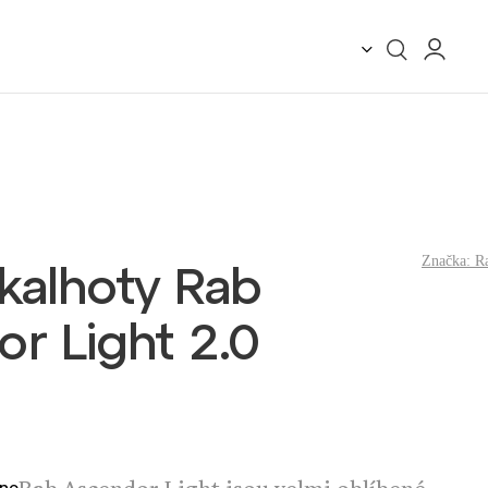
Značka:
R
kalhoty Rab
r Light 2.0
no