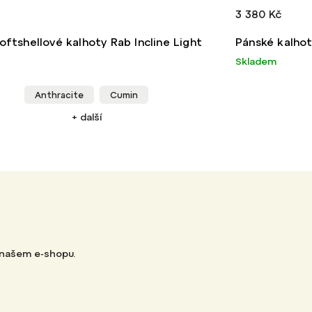
3 380 Kč
oftshellové kalhoty Rab Incline Light
Pánské kalhot
Skladem
Anthracite
Cumin
+ další
 našem e-shopu.