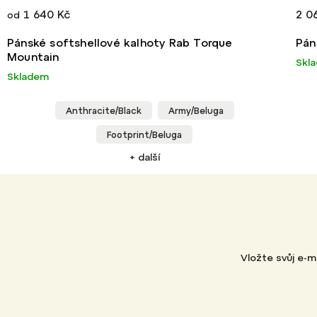
1 640 Kč
2 0
od
Pánské softshellové kalhoty Rab Torque
Pán
Mountain
Skl
Skladem
Anthracite/Black
Army/Beluga
Footprint/Beluga
+ další
Vložte svůj e-