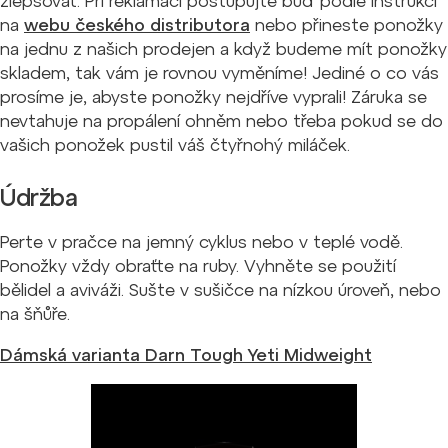
zlepšovat. Při reklamaci postupujte buď podle instrukcí
na
webu českého distributora
nebo přineste ponožky
na jednu z našich prodejen a když budeme mít ponožky
skladem, tak vám je rovnou vyměníme! Jediné o co vás
prosíme je, abyste ponožky nejdříve vyprali! Záruka se
nevtahuje na propálení ohněm nebo třeba pokud se do
vašich ponožek pustil váš čtyřnohý miláček.
Údržba
Perte v pračce na jemný cyklus nebo v teplé vodě.
Ponožky vždy obraťte na ruby.
Vyhněte se použití
bělidel a aviváži.
Sušte v sušičce na nízkou úroveň, nebo
na šňůře.
Dámská varianta Darn Tough Yeti Midweight