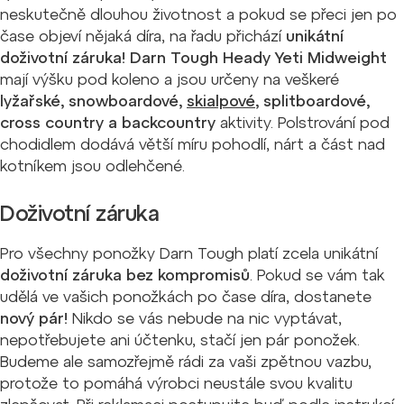
neskutečně dlouhou životnost a pokud se přeci jen po
čase objeví nějaká díra, na řadu přichází
unikátní
doživotní záruka!
Darn Tough Heady Yeti Midweight
mají výšku pod koleno a jsou určeny na veškeré
lyžařské, snowboardové,
skialpové
, splitboardové,
cross country a backcountry
aktivity. Polstrování pod
chodidlem dodává větší míru pohodlí, nárt a část nad
kotníkem jsou odlehčené.
Doživotní záruka
Pro všechny ponožky Darn Tough platí zcela unikátní
doživotní záruka bez kompromisů
. Pokud se vám tak
udělá ve vašich ponožkách po čase díra, dostanete
nový pár!
Nikdo se vás nebude na nic vyptávat,
nepotřebujete ani účtenku, stačí jen pár ponožek.
Budeme ale samozřejmě rádi za vaši zpětnou vazbu,
protože to pomáhá výrobci neustále svou kvalitu