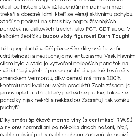
dlouhou historii staly již legendárním pojmem mezi
trekaři a obecně lidmi, kteří se věnují aktivnímu pohybu.
Stačí se podívat na statistiky nejpoužívanějších
ponožek na dálkových trecích jako
PCT
,
CDT
apod. V
každém žebříčku
budou vždy figurovat Darn Tough!
Této popularitě vděčí především díky své filozofii
udržitelnosti a neutuchajícímu entuziasmu. Však hlavním
cílem bylo a stále je vytvoření nejlepších ponožek na
světě! Celý výrobní proces probíhá v jedné továrně v
americkém Vermontu, díky čemuž má firma 100%
kontrolu nad kvalitou svých produktů. Zcela zásadní je
jemný úplet a střih, který perfektně padne, takže se
ponožky nijak nekrčí a nekloužou. Zabraňují tak vzniku
puchýřů.
Díky
směsi špičkové merino vlny (
s certifikací R.W.S.
)
a nylonu
nesmrdí ani po několika dnech nošení, hřejí,
rychle odvádí pot a rychle schnou. Zároveň ale nabízí