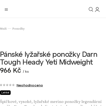
Muži
Ponožky
/
Pánské lyžařské ponožky Darn
Tough Heady Yeti Midweight
966 Kč
/ ks
Neohodnoceno
Lehké
Špičkové, vysoké, lyžařské merino ponožky legendární