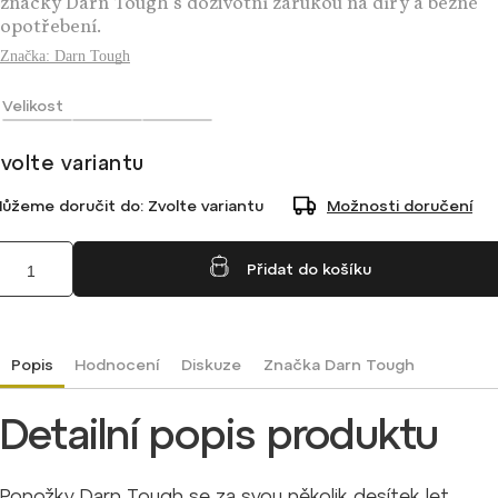
značky Darn Tough s doživotní zárukou na díry a běžné
opotřebení.
Značka:
Darn Tough
Velikost
volte variantu
ůžeme doručit do:
Zvolte variantu
Možnosti doručení
Přidat do košíku
Popis
Hodnocení
Diskuze
Značka
Darn Tough
Detailní popis produktu
Ponožky Darn Tough se za svou několik desítek let