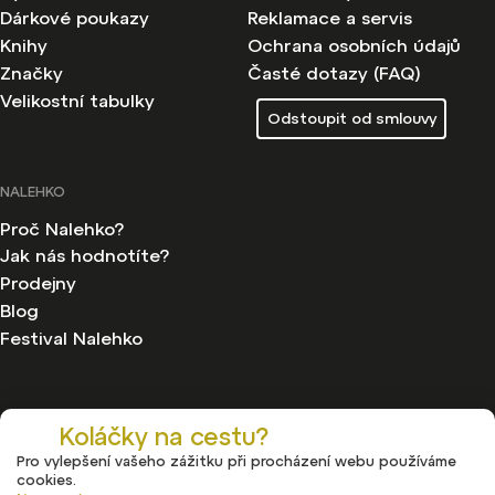
Dárkové poukazy
Reklamace a servis
Knihy
Ochrana osobních údajů
Značky
Časté dotazy (FAQ)
Velikostní tabulky
Odstoupit od smlouvy
NALEHKO
Proč Nalehko?
Jak nás hodnotíte?
Prodejny
Blog
Festival Nalehko
Koláčky na cestu?
Pro vylepšení vašeho zážitku při procházení webu používáme
Copyright 2026
Nalehko
. Všechna práva vyhrazena.
cookies.
Upravit nastavení cookies