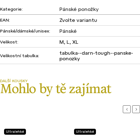
Pánské ponožky
Kategorie
:
Zvolte variantu
EAN
:
Pánské
Pánské/dámské/unisex
:
M, L, XL
Velikost
:
tabulka--darn-tough--panske-
Velikostní tabulka
:
ponozky
Previou
Ne
Ultralehké
Ultralehké