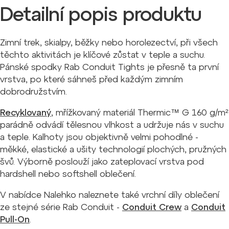
Detailní popis produktu
Zimní trek, skialpy, běžky nebo horolezectví, při všech
těchto aktivitách je klíčové zůstat v teple a suchu.
Pánské spodky Rab Conduit Tights je přesně ta první
vrstva, po které sáhneš před každým zimním
dobrodružstvím.
Recyklovaný
, mřížkovaný materiál Thermic™ G 160 g/m²
parádně odvádí tělesnou vlhkost a udržuje nás v suchu
a teple. Kalhoty jsou objektivně velmi pohodlné -
měkké, elastické a ušity technologií plochých, pružných
švů. Výborně poslouží jako zateplovací vrstva pod
hardshell nebo softshell oblečení.
V nabídce Nalehko naleznete také vrchní díly oblečení
ze stejné série Rab Conduit -
Conduit Crew
a
Conduit
Pull-On
.