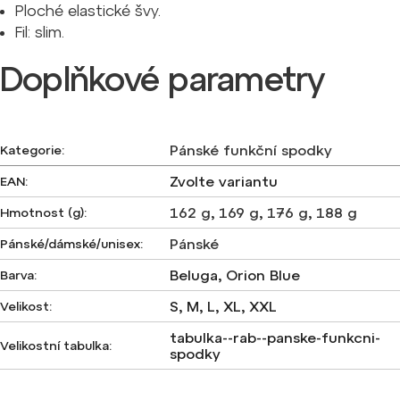
Ploché elastické švy.
Fil: slim.
Doplňkové parametry
Pánské funkční spodky
Kategorie
:
Zvolte variantu
EAN
:
162 g
,
169 g
,
176 g
,
188 g
Hmotnost (g)
:
Pánské
Pánské/dámské/unisex
:
Beluga, Orion Blue
Barva
:
S, M, L, XL, XXL
Velikost
:
tabulka--rab--panske-funkcni-
Velikostní tabulka
:
spodky