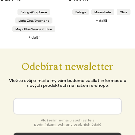
Beluga
Marmalade
Olive
Black
khaki_nale
+ další
e
Modrá-nalehko
+ další
ue
Odebírat newsletter
Vložte svůj e-mail a my vám budeme zasílat informace o
nových produktech na našem e-shopu.
Vložením e-mailu souhlasíte s
podmínkami ochrany osobních údajů