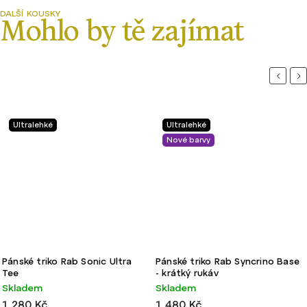
Previou
Ne
Ultralehké
Ultralehké
Nové barvy
Výroba ČR
Ultra
Pánské triko Rab Syncrino Base
Pánské Merino Tri-ko Na
- krátký rukáv
dlouhý rukáv
Skladem
Skladem
1 480 Kč
1 280 Kč