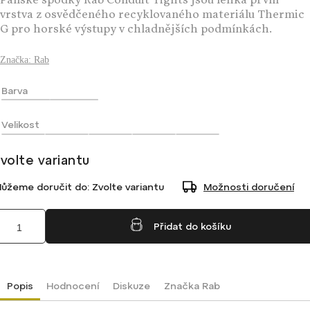
Pánské spodky Rab Conduit Tights jsou lehká první
vrstva z osvědčeného recyklovaného materiálu Thermic
G pro horské výstupy v chladnějších podmínkách.
Značka:
Rab
Barva
Velikost
volte variantu
ůžeme doručit do:
Zvolte variantu
Možnosti doručení
Přidat do košíku
Popis
Hodnocení
Diskuze
Značka
Rab