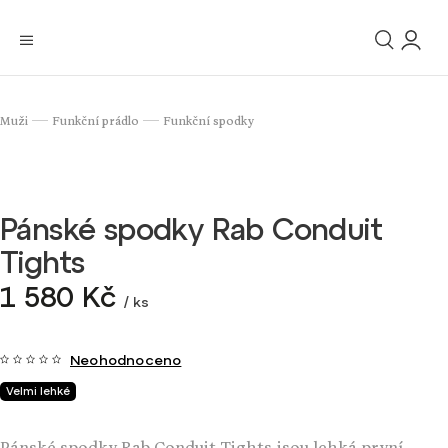
Muži
Funkční prádlo
Funkční spodky
/
/
Pánské spodky Rab Conduit
Tights
1 580 Kč
/ ks
Neohodnoceno
Velmi lehké