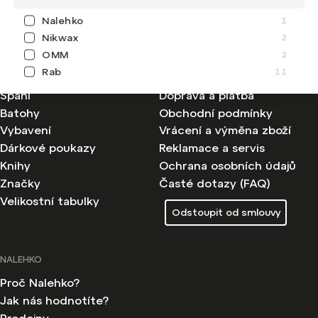
Nalehko
1
KATEGORIE
INFORMACE
Nikwax
2
OMM
2
Pánské oblečení
Kontakty
Rab
11
Dámské oblečení
Jak nakupovat
Spaní
Doprava a platba
Batohy
Obchodní podmínky
Vybavení
Vrácení a výměna zboží
Dárkové poukazy
Reklamace a servis
Knihy
Ochrana osobních údajů
Značky
Časté dotazy (FAQ)
Velikostní tabulky
Odstoupit od smlouvy
NALEHKO
Proč Nalehko?
Jak nás hodnotíte?