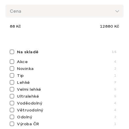
Cena
88
Kč
12880
Kč
/
/
/
Domů
Muži
Bundy
Nepromokavé bundy
Pánské nepromokavé
Na skladě
15
bundy
Akce
4
Novinka
2
Tip
1
Lehké
7
Velmi lehké
5
Ultralehké
5
Zavřít filtr
Voděodolný
4
Nejprodávanější
Větruodolný
4
Odolný
2
Nejlevnější
Výroba ČR
1
Velmi
Výroba
Velmi lehké
Skladem
Tip
Nejdražší
Ultralehké
lehké
ČR