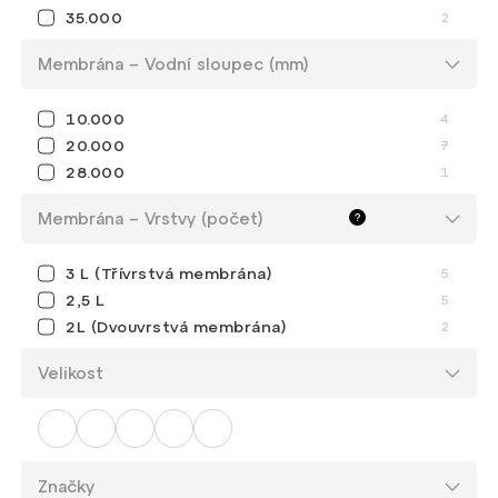
35.000
2
Membrána – Vodní sloupec (mm)
Potřebuješ
10.000
4
poradit?
20.000
7
28.000
1
Membrána – Vrstvy (počet)
?
+420 739 577 362
Liberec - prodejna (po–pá 12–18)
E-shop
3 L (Třívrstvá membrána)
5
2,5 L
5
+420 739 219 774
2L (Dvouvrstvá membrána)
2
Praha - prodejna (po–pá 12–19)
Velikost
+420 739 794 969
Reklamace
Všechny kontakty
Značky