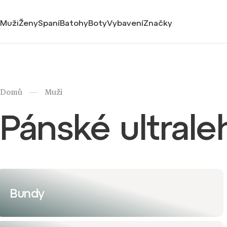
Muži
Ženy
Spaní
Batohy
Boty
Vybavení
Značky
/
Domů
Muži
Pánské ultrale
Bundy