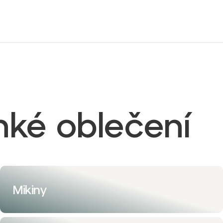
hké oblečení
Mikiny