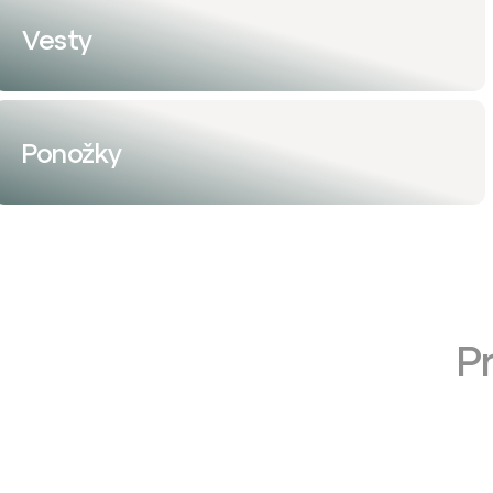
Vesty
Ponožky
P