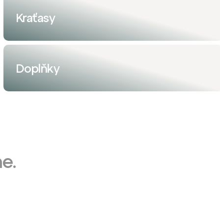
Kraťasy
Doplňky
e.