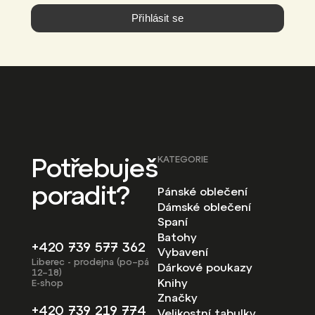
Přihlásit se
Potřebuješ
KATEGORIE
poradit?
Pánské oblečení
Dámské oblečení
Spaní
Batohy
+420 739 577 362
Vybavení
Liberec - prodejna (po–pá
Dárkové poukazy
12–18)
Knihy
E-shop
Značky
+420 739 219 774
Velikostní tabulky