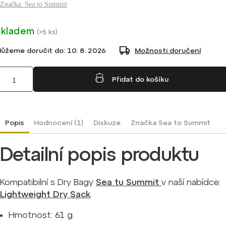
Značka:
Sea to Summit
Skladem
(
>5 ks
)
ůžeme doručit do:
10. 8. 2026
Možnosti doručení
Přidat do košíku
Popis
Hodnocení (1)
Diskuze
Značka
Sea to Summit
Detailní popis produktu
Kompatibilní s Dry Bagy
S
ea tu Summit
v naší nabídce:
Lightweight Dry Sack
.
Hmotnost: 61 g.