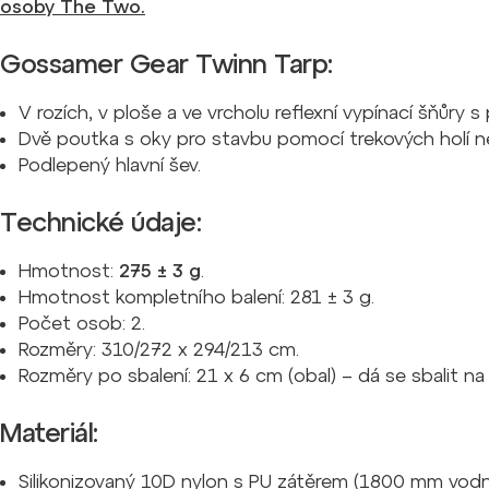
osoby The Two.
Gossamer Gear Twinn Tarp:
V rozích, v ploše a ve vrcholu reflexní vypínací šňůry 
Dvě poutka s oky pro stavbu pomocí trekových holí n
Podlepený hlavní šev.
Technické údaje
:
Hmotnost:
275
±
3 g
.
Hmotnost kompletního balení: 281
±
3 g.
Počet osob: 2.
Rozměry: 310/272 x 294/213 cm.
Rozměry po sbalení: 21 x 6 cm (obal) – dá se sbalit na 
Materiál
:
Silikonizovaný 10D nylon s PU zátěrem (1800 mm vodní