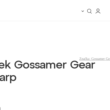
Značka:
Gossamer Ge
šek Gossamer Gear
arp