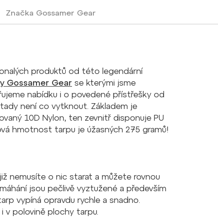
Značka
Gossamer Gear
onalých produktů od této legendární
hy Gossamer Gear
se kterými jsme
iřujeme nabídku i o povedené přístřešky od
e tady není co vytknout. Základem je
zovaný 10D Nylon, ten zevnitř disponuje PU
vá hmotnost tarpu je úžasných 275 gramů!
 již nemusíte o nic starat a můžete rovnou
amáhání jsou pečlivě vyztužené a především
 tarp vypíná opravdu rychle a snadno.
 v polovině plochy tarpu.