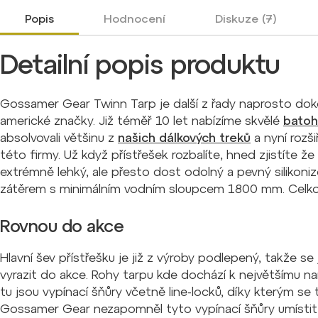
Popis
Hodnocení
Diskuze (7)
Detailní popis produktu
Gossamer Gear Twinn Tarp je další z řady naprosto dok
americké značky. Již téměř 10 let nabízíme skvělé
bato
absolvovali většinu z
našich dálkových treků
a nyní rozš
této firmy. Už když přístřešek rozbalíte, hned zjistíte ž
extrémně lehký, ale přesto dost odolný a pevný silikoni
zátěrem s minimálním vodním sloupcem 1800 mm. Celko
Rovnou do akce
Hlavní šev přístřešku je již z výroby podlepený, takže se
vyrazit do akce. Rohy tarpu kde dochází k největšímu n
tu jsou vypínací šňůry včetně line-locků, díky kterým se
Gossamer Gear nezapomněl tyto vypínací šňůry umístit i