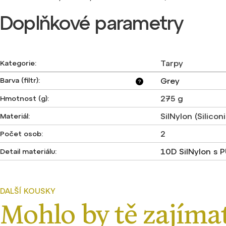
Doplňkové parametry
Tarpy
Kategorie
:
Barva (filtr)
:
Grey
?
275 g
Hmotnost (g)
:
SilNylon (Silico
Materiál
:
2
Počet osob
:
10D SilNylon s 
Detail materiálu
: