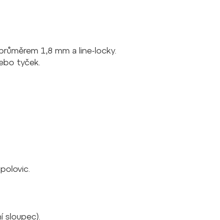
s průměrem 1,8 mm a line-locky.
ebo tyček.
polovic.
 sloupec).