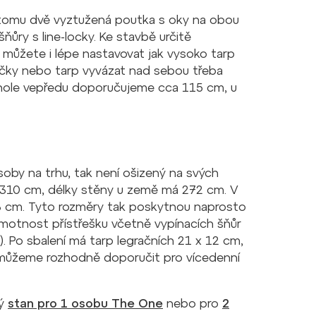
k tomu dvě vyztužená poutka s oky na obou
šňůry s line-locky. Ke stavbě určitě
 můžete i lépe nastavovat jak vysoko tarp
tyčky nebo tarp vyvázat nad sebou třeba
 hole vepředu doporučujeme cca 115 cm, u
soby na trhu, tak není ošizený na svých
h 310 cm, délky stěny u země má 272 cm. V
13 cm. Tyto rozměry tak poskytnou naprosto
hmotnost přístřešku včetně vypínacích šňůr
. Po sbalení má tarp legračních 21 x 12 cm,
 můžeme rozhodně doporučit pro vícedenní
vý
stan pro 1 osobu The One
nebo pro
2