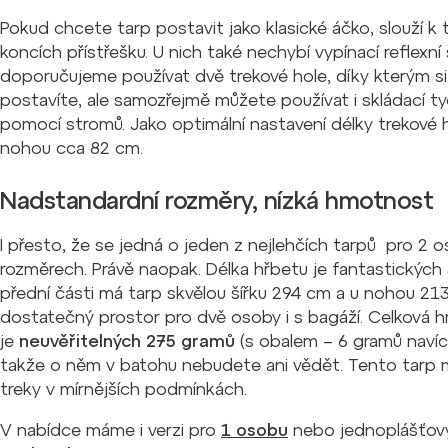
Pokud chcete tarp postavit jako klasické áčko, slouží 
koncích přístřešku. U nich také nechybí vypínací reflexní 
doporučujeme používat dvě trekové hole, díky kterým si
postavíte, ale samozřejmě můžete používat i skládací 
pomocí stromů. Jako optimální nastavení délky trekové
nohou cca 82 cm.
Nadstandardní rozměry, nízká hmotnost
I přesto, že se jedná o jeden z nejlehčích tarpů pro 2 o
rozměrech. Právě naopak. Délka hřbetu je fantastickýc
přední části má tarp skvělou šířku 294 cm a u nohou 2
dostatečný prostor pro dvě osoby i s bagáží. Celková 
je
neuvěřitelných 275 gramů
(s obalem – 6 gramů navíc)
takže o něm v batohu nebudete ani vědět. Tento tarp
treky v mírnějších podmínkách.
V nabídce máme i verzi pro
1 osobu
nebo jednoplášťo