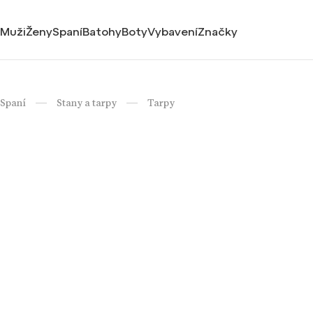
Muži
Ženy
Spaní
Batohy
Boty
Vybavení
Značky
Spaní
Stany a tarpy
Tarpy
/
/