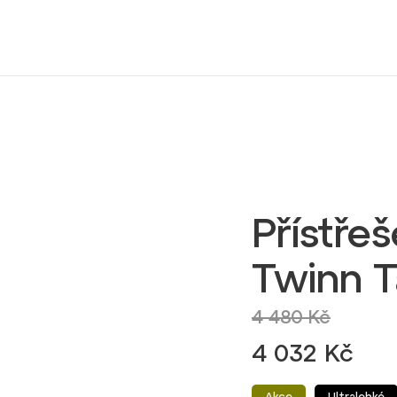
Přístře
Twinn T
4 480 Kč
4 032 Kč
Akce
Ultralehké