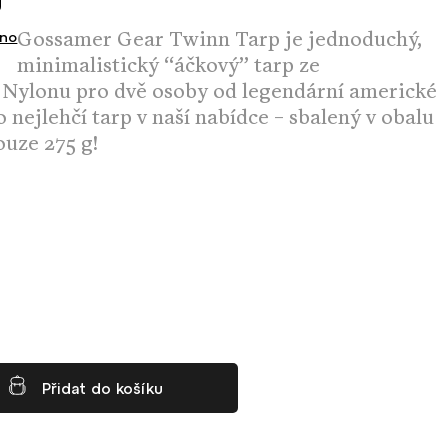
Gossamer Gear Twinn Tarp je jednoduchý,
no
minimalistický “áčkový” tarp ze
 Nylonu pro dvě osoby od legendární americké
o nejlehčí tarp v naší nabídce – sbalený v obalu
ouze 275 g!
Přidat do košíku