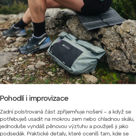
Pohodlí i improvizace
Zadní polstrovaná část zpříjemňuje nošení – a když se
potřebuješ usadit na mokrou zem nebo chladnou skálu,
jednoduše vyndáš pěnovou výztuhu a použiješ ji jako
podsedák. Praktické detaily, které oceníš tam, kde se