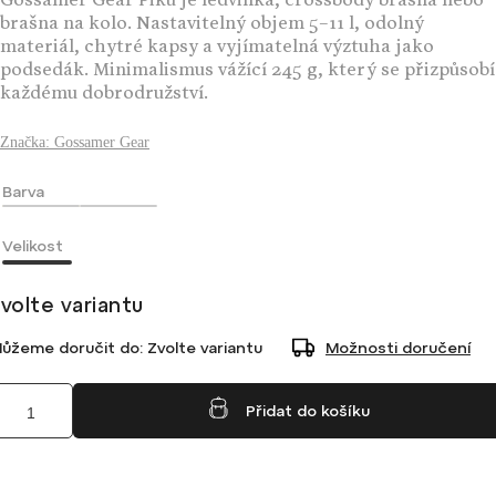
Gossamer Gear Piku je ledvinka, crossbody brašna nebo
brašna na kolo. Nastavitelný objem 5–11 l, odolný
materiál, chytré kapsy a vyjímatelná výztuha jako
podsedák. Minimalismus vážící 245 g, který se přizpůsobí
každému dobrodružství.
Značka:
Gossamer Gear
Barva
Velikost
volte variantu
ůžeme doručit do:
Zvolte variantu
Možnosti doručení
Přidat do košíku