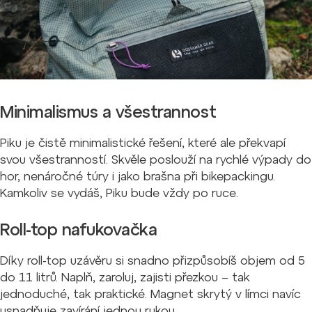
Minimalismus a všestrannost
Piku je čistě minimalistické řešení, které ale překvapí
svou všestranností. Skvěle poslouží na rychlé výpady do
hor, nenáročné túry i jako brašna při bikepackingu.
Kamkoliv se vydáš, Piku bude vždy po ruce.
Roll-top nafukovačka
Díky roll-top uzávěru si snadno přizpůsobíš objem od 5
do 11 litrů. Naplň, zaroluj, zajisti přezkou – tak
jednoduché, tak praktické. Magnet skrytý v límci navíc
usnadňuje zavírání jednou rukou.