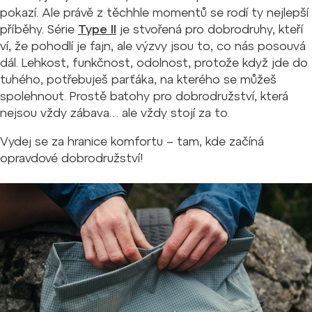
pokazí. Ale právě z těchhle momentů se rodí ty nejlepší
příběhy. Série
Type II
je stvořená pro dobrodruhy, kteří
ví, že pohodlí je fajn, ale výzvy jsou to, co nás posouvá
dál. Lehkost, funkčnost, odolnost, protože když jde do
tuhého, potřebuješ parťáka, na kterého se můžeš
spolehnout. Prostě
batohy pro dobrodružství, která
nejsou vždy zábava… ale vždy stojí za to
.
Vydej se za hranice komfortu – tam, kde začíná
opravdové dobrodružství!