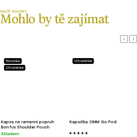
Previou
Ne
Ultralehké
Velmi lehké
Kapsička OMM Go Pod
Kapsa na láhev Gossamer Gear
Bottle Rocket V2
Skladem