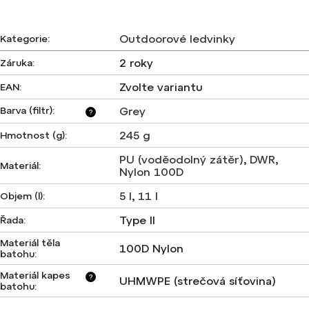
Outdoorové ledvinky
Kategorie
:
2 roky
Záruka
:
Zvolte variantu
EAN
:
Barva (filtr)
:
Grey
?
245 g
Hmotnost (g)
:
PU (voděodolný zátěr)
,
DWR
,
Materiál
:
Nylon 100D
5 l
,
11 l
Objem (l)
:
Type II
Řada
:
Materiál těla
100D Nylon
batohu
:
Materiál kapes
?
UHMWPE (strečová síťovina)
batohu
: