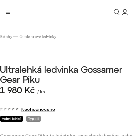
Batohy
Outdoorové ledvinky
/
Ultralehká ledvinka Gossamer
Gear Piku
1 980 Kč
/ ks
Neohodnoceno
Velmi lehké
Type II