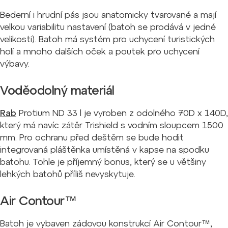
Bederní i hrudní pás jsou anatomicky tvarované a mají
velkou variabilitu nastavení (batoh se prodává v jedné
velikosti). Batoh má systém pro uchycení turistických
holí a mnoho dalších oček a poutek pro uchycení
výbavy.
Voděodolný materiál
Rab
Protium ND 33 l je vyroben z odolného 70D x 140D,
který má navíc zátěr Trishield s vodním sloupcem 1500
mm. Pro ochranu před deštěm se bude hodit
integrovaná pláštěnka umístěná v kapse na spodku
batohu. Tohle je příjemný bonus, který se u většiny
lehkých batohů příliš nevyskytuje.
Air Contour™
Batoh je vybaven zádovou konstrukcí Air Contour™,