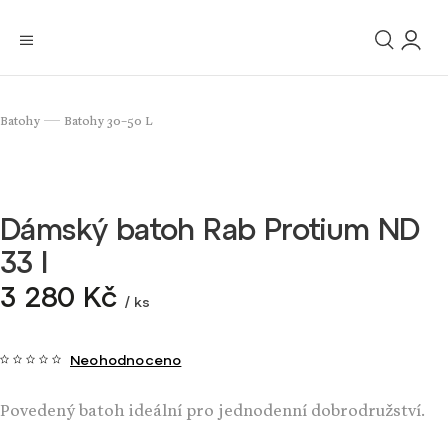
Batohy
Batohy 30–50 L
/
Dámský batoh Rab Protium ND
33 l
3 280 Kč
/ ks
Neohodnoceno
Povedený batoh ideální pro jednodenní dobrodružství.