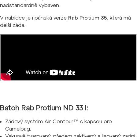
nadstandardně vybaven.
V nabídce je i pánská verze
Rab Protium 35
, která má
delší záda.
Batoh Rab Protium ND 33 l:
Zádový systém Air Contour™ s kapsou pro
Camelbag.
Vakuově tvarovaný, předem zakřivený a lisovaný zadní