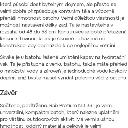
která působí dost bytelným dojmem, ale přesto se
velmi dobře přizpůsobuje konturám těla a výborně
přenáší hmotnost batohu. Velmi důležitou vlastností je
možnost nastavení délky zad. Ta je nastavitelná v
rozsahu od 48 do 53 cm. Konstrukce je poté přetažená
lehkou síťovinou, která je šikovně odsazená od
konstrukce, aby docházelo k co nejlepšímu větrání.
Skvěle je u batohu řešené umístění kapsy na hydratační
vak. Ta je přístupná z venku batohu, takže máte přehled
o množství vody a zároveň je jednoduché vodu kdykoliv
doplnit aniž byste museli vyndat polovinu věcí z batohu.
Závěr
Sečteno, podtrženo. Rab Protium ND 33 l je velmi
univerzální, kompaktní batoh, který nalezne uplatnění
pro většinu outdoorových aktivit. Má velmi slušnou
hmotnost, odolný materiál a celkově je velmi