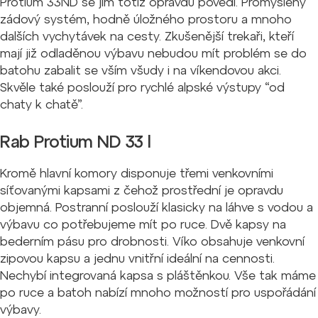
Protium 33ND se jim totiž opravdu povedl. Promyšlený
zádový systém, hodně úložného prostoru a mnoho
dalších vychytávek na cesty. Z
kušenější trekaři, kteří
mají již odladěnou výbavu nebudou mít problém se do
batohu zabalit se vším všudy i na víkendovou akci.
Skvěle také poslouží pro rychlé alpské výstupy “od
chaty k chatě”.
Rab Protium ND 33 l
Kromě hlavní komory disponuje třemi venkovními
síťovanými kapsami z čehož prostřední je opravdu
objemná. Postranní poslouží klasicky na láhve s vodou a
výbavu co potřebujeme mít po ruce. Dvě kapsy na
bederním pásu pro drobnosti. Víko obsahuje venkovní
zipovou kapsu a jednu vnitřní ideální na cennosti.
Nechybí integrovaná kapsa s pláštěnkou. Vše tak máme
po ruce a batoh nabízí mnoho možností pro uspořádání
výbavy.