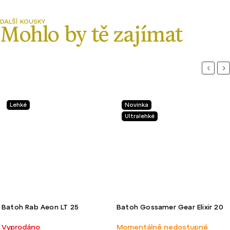
Previou
Ne
Lehké
Novinka
Ultralehké
Batoh Rab Aeon LT 25
Batoh Gossamer Gear Elixir 20
Vyprodáno
Momentálně nedostupné