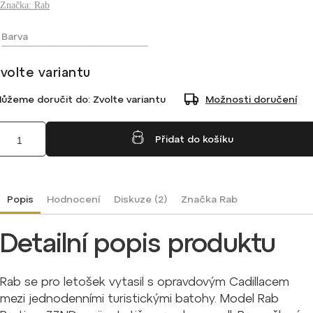
Značka:
Rab
Barva
volte variantu
ůžeme doručit do:
Zvolte variantu
Možnosti doručení
Přidat do košíku
Popis
Hodnocení
Diskuze (2)
Značka
Rab
Detailní popis produktu
Rab se pro letošek vytasil s opravdovým Cadillacem
mezi jednodenními turistickými batohy. Model Rab