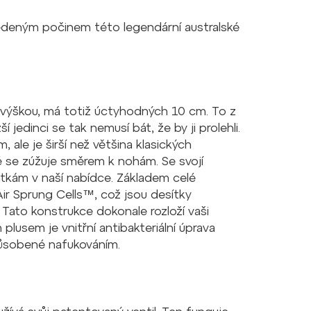
edeným počinem této legendární australské
 výškou, má totiž úctyhodných 10 cm. To z
í jedinci se tak nemusí bát, že by ji prolehli.
 ale je širší než většina klasických
é se zúžuje směrem k nohám. Se svojí
tkám v naší nabídce. Základem celé
ir Sprung Cells™, což jsou desítky
 Tato konstrukce dokonale rozloží vaši
lusem je vnitřní antibakteriální úprava
způsobené nafukováním.