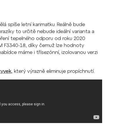
lá spíše letní karimatku. Reálně bude
razíky to určitě nebude ideální varianta a
ěření tepelného odporu od roku 2020
M F3340-18, díky čemuž lze hodnoty
abídce máme i třísezónní, izolovanou verzi
yvek
, který výrazně eliminuje propíchnutí.