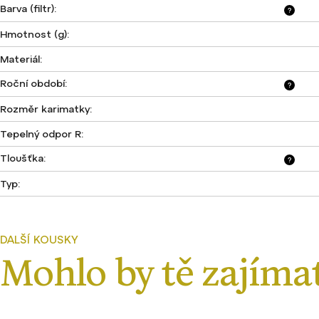
Barva (filtr)
:
?
Hmotnost (g)
:
Materiál
:
Roční období
:
?
Rozměr karimatky
:
Tepelný odpor R
:
Tloušťka
:
?
Typ
: