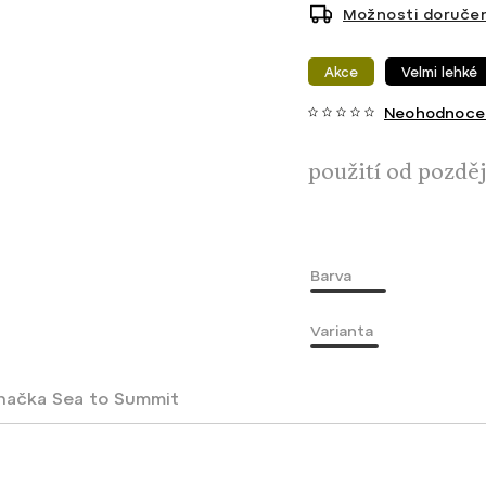
Možnosti doručen
Akce
Velmi lehké
Neohodnoce
použití od pozdě
Barva
Varianta
načka
Sea to Summit