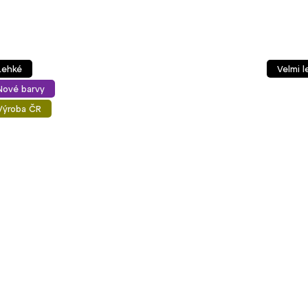
ké
Velmi lehk
é barvy
oba ČR