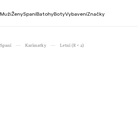
Muži
Ženy
Spaní
Batohy
Boty
Vybavení
Značky
Spaní
Karimatky
Letní (R < 2)
/
/