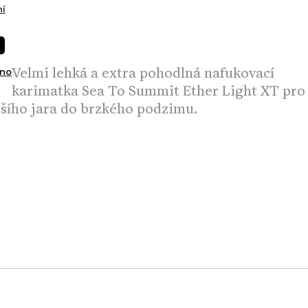
í
Velmi lehká a extra pohodlná nafukovací
no
karimatka Sea To Summit Ether Light XT pro
jšího jara do brzkého podzimu.