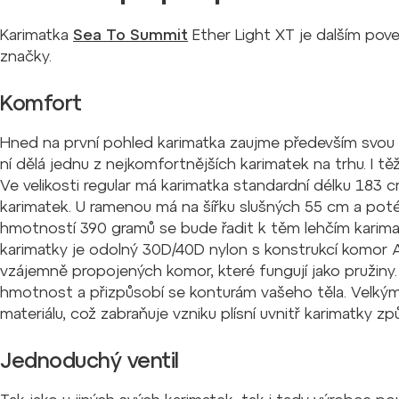
Karimatka
Sea To Summit
Ether Light XT je dalším pov
značky.
Komfort
Hned na první pohled karimatka zaujme především svou
ní dělá jednu z nejkomfortnějších karimatek na trhu. I těžš
Ve velikosti regular má karimatka standardní délku 183 cm,
karimatek. U ramenou má na šířku slušných 55 cm a pot
hmotností 390 gramů se bude řadit k těm lehčím karima
karimatky je odolný 30D/40D nylon s konstrukcí komor A
vzájemně propojených komor, které fungují jako pružiny.
hmotnost a přizpůsobí se konturám vašeho těla. Velkým p
materiálu, což zabraňuje vzniku plísní uvnitř karimatky 
Jednoduchý ventil