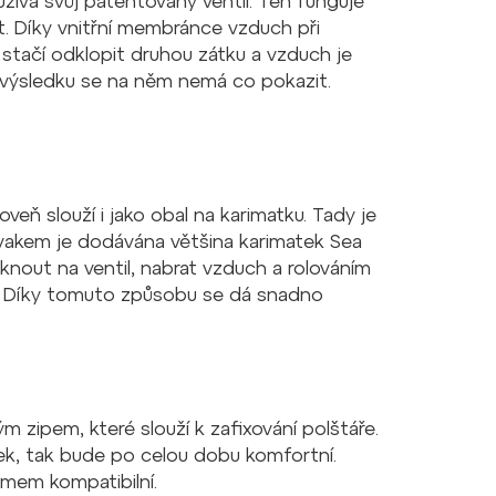
užívá svůj patentovaný ventil. Ten funguje
t. Díky vnitřní membránce vzduch při
 stačí odklopit druhou zátku a vzduch je
e výsledku se na něm nemá co pokazit.
eň slouží i jako obal na karimatku. Tady je
 vakem je dodávána většina karimatek Sea
knout na ventil, nabrat vzduch a rolováním
. Díky tomuto způsobu se dá snadno
 zipem, které slouží k zafixování polštáře.
k, tak bude po celou dobu komfortní.
mem kompatibilní.