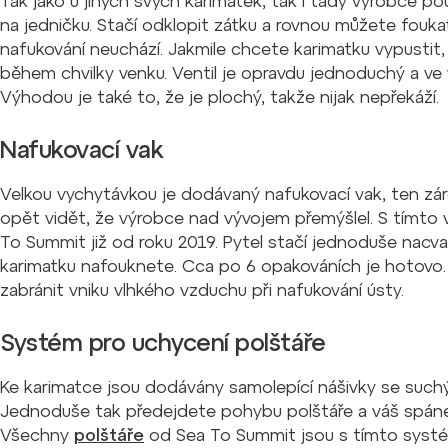
Tak jako u jiných svých karimatek, tak i tady výrobce po
na jedničku. Stačí odklopit zátku a rovnou můžete fouka
nafukování neuchází. Jakmile chcete karimatku vypustit,
během chvilky venku. Ventil je opravdu jednoduchý a v
Výhodou je také to, že je plochý, takže nijak nepřekáží.
Nafukovací vak
Velkou vychytávkou je dodávaný nafukovací vak, ten zárov
opět vidět, že výrobce nad vývojem přemýšlel. S tímto
To Summit již od roku 2019. Pytel stačí jednoduše nacva
karimatku nafouknete. Cca po 6 opakováních je hotovo
zabránit vniku vlhkého vzduchu při nafukování ústy.
Systém pro uchycení polštáře
Ke karimatce jsou dodávány samolepící nášivky se suchým
Jednoduše tak předejdete pohybu polštáře a váš spáne
Všechny
polštáře
od Sea To Summit jsou s tímto systé