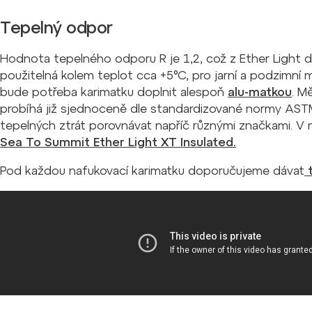
Tepelný odpor
Hodnota tepelného odporu R je 1,2, což z Ether Light dě
použitelná kolem teplot cca +5°C, pro jarní a podzimní m
bude potřeba karimatku doplnit alespoň
alu-matkou
. M
probíhá již sjednoceně dle standardizované normy AST
tepelných ztrát porovnávat napříč různými značkami. V n
Sea To Summit Ether Light XT Insulated.
Pod každou nafukovací karimatku doporučujeme dávat
t