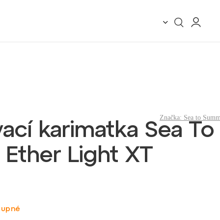
Značka:
Sea to Summ
ací karimatka Sea To
Ether Light XT
tupné