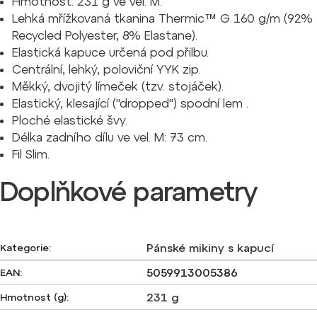
Hmotnost: 231 g ve vel. M.
Lehká mřížkovaná tkanina Thermic™ G 160 g/m (92%
Recycled Polyester, 8% Elastane).
Elastická kapuce určená pod přilbu.
Centrální, lehký, poloviční YYK zip.
Měkký, dvojitý límeček (tzv. stojáček).
Elastický, klesající ("dropped") spodní lem .
Ploché elastické švy.
Délka zadního dílu ve vel. M: 73 cm.
Fil Slim.
Doplňkové parametry
Pánské mikiny s kapucí
Kategorie
:
5059913005386
EAN
:
231 g
Hmotnost (g)
: