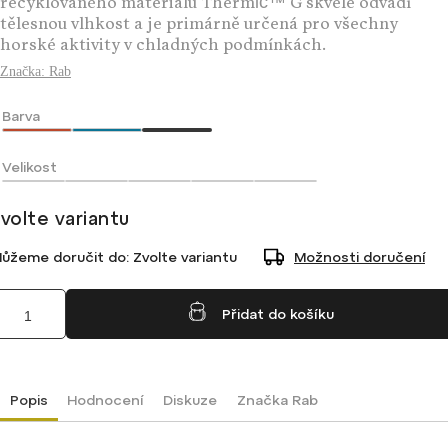
recyklovaného materiálu Thermic™ G skvěle odvádí
tělesnou vlhkost a je primárně určená pro všechny
horské aktivity v chladných podmínkách.
Značka:
Rab
Barva
Velikost
volte variantu
ůžeme doručit do:
Zvolte variantu
Možnosti doručení
Přidat do košíku
Popis
Hodnocení
Diskuze
Značka
Rab