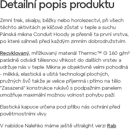
Detailní popis produktu
Zimní trek, skialpy, běžky nebo horolezectví, při všech
těchto aktivitách je klíčové zůstat v teple a suchu.
Pánská mikina Conduit Hoody je přesně ta první vrstva,
po které sáhneš před každým zimním dobrodružstvím.
Recyklovaný
, mřížkovaný materiál Thermic™ G 160 g/m²
parádně odvádí tělesnou vlhkost do dalších vrstev a
udržuje nás v teple. Mikina je objektivně velmi pohodlná
- měkká, elastická a ušitá technologií plochých,
pružných švů takže je velice příjemná i přímo na tělo.
"Zasazená" konstrukce rukávů s podpažním panelem
umožňuje maximální možnou volnost pohybu paží.
Elastická kapuce určena pod přilbu nás ochrání před
povětrnostními vlivy.
V nabídce Nalehko máme ještě ultralight verzi
Rab