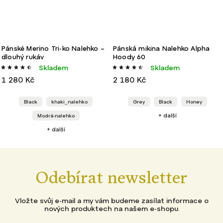
Pánské Merino Tri-ko Nalehko –
Pánská mikina Nalehko Alpha
dlouhý rukáv
Hoody 60
Skladem
Skladem
1 280 Kč
2 180 Kč
Black
khaki_nalehko
Grey
Black
Honey
+ další
Modrá-nalehko
+ další
Odebírat newsletter
Vložte svůj e-mail a my vám budeme zasílat informace o
nových produktech na našem e-shopu.