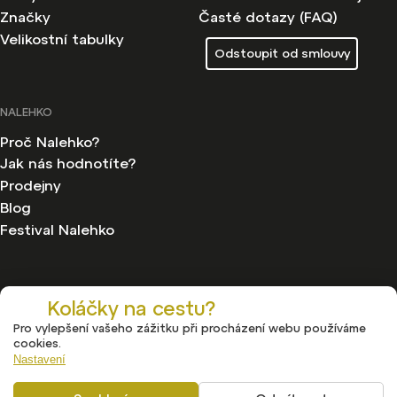
Značky
Časté dotazy (FAQ)
Velikostní tabulky
Odstoupit od smlouvy
NALEHKO
Proč Nalehko?
Jak nás hodnotíte?
Prodejny
Blog
Festival Nalehko
Koláčky na cestu?
Pro vylepšení vašeho zážitku při procházení webu používáme
Copyright 2026
Nalehko
. Všechna práva vyhrazena.
cookies.
Upravit nastavení cookies
Nastavení
Vytvořil
Shoptet
| Design
Shoptak.cz