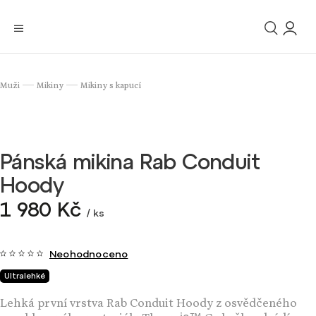
Muži
Mikiny
Mikiny s kapucí
/
/
Pánská mikina Rab Conduit
Hoody
1 980 Kč
/ ks
Neohodnoceno
Ultralehké
Lehká první vrstva Rab Conduit Hoody z osvědčeného