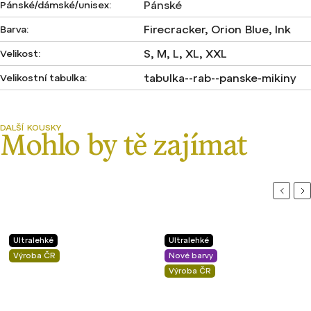
Pánské
Pánské/dámské/unisex
:
Firecracker, Orion Blue, Ink
Barva
:
S, M, L, XL, XXL
Velikost
:
tabulka--rab--panske-mikiny
Velikostní tabulka
:
Previou
Ne
Ultralehké
Ultralehké
Výroba ČR
Nové barvy
Výroba ČR