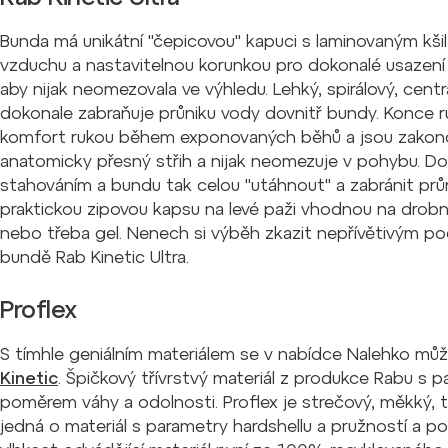
Bunda má unikátní "čepicovou" kapuci s laminovaným kši
vzduchu a nastavitelnou korunkou pro dokonalé usazení 
aby nijak neomezovala ve výhledu. Lehký, spirálový, centr
dokonale zabraňuje průniku vody dovnitř bundy. Konce r
komfort rukou během exponovaných běhů a jsou zakonč
anatomicky přesný střih a nijak neomezuje v pohybu. Do
stahováním a bundu tak celou "utáhnout" a zabránit prů
praktickou zipovou kapsu na levé paži vhodnou na drobné
nebo třeba gel. Nenech si výběh zkazit nepřívětivým p
bundě Rab Kinetic Ultra.
Proflex
S tímhle geniálním materiálem se v nabídce Nalehko můž
Kinetic
. Špičkový třívrstvý materiál z produkce Rabu s
poměrem váhy a odolnosti. Proflex je strečový, měkký, t
jedná o materiál s parametry hardshellu a pružností a p