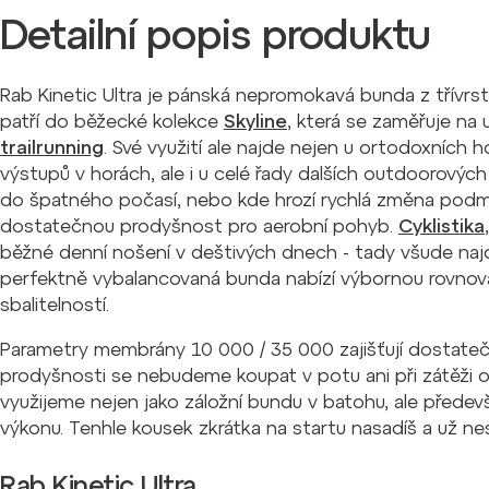
Detailní popis produktu
Rab Kinetic Ultra je pánská nepromokavá bunda z třívr
patří do běžecké kolekce
Skyline
, která se zaměřuje na
trailrunning
. Své využití ale najde nejen u ortodoxních 
výstupů v horách, ale i u celé řady dalších outdoorových
do špatného počasí, nebo kde hrozí rychlá změna podmí
dostatečnou prodyšnost pro aerobní pohyb.
Cyklistika
běžné denní nošení v deštivých dnech - tady všude najde
perfektně vybalancovaná bunda nabízí výbornou rovnov
sbalitelností.
Parametry membrány 10 000 / 35 000 zajišťují dostateč
prodyšnosti se nebudeme koupat v potu ani při zátěži 
využijeme nejen jako záložní bundu v batohu, ale předev
výkonu. Tenhle kousek zkrátka na startu nasadíš a už ne
Rab Kinetic Ultra