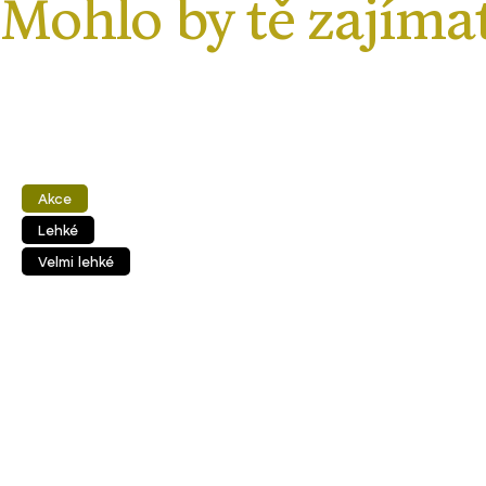
Akce
Lehké
Velmi lehké