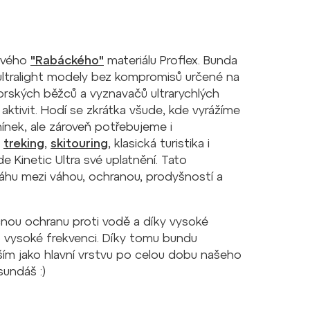
stvého
"Rabáckého"
materiálu Proflex. Bunda
 ultralight modely bez kompromisů určené na
horských běžců a vyznavačů ultrarychlých
 aktivit. Hodí se zkrátka všude, kde vyrážíme
nek, ale zároveň potřebujeme i
,
treking
,
skitouring
, klasická turistika i
 Kinetic Ultra své uplatnění. Tato
áhu mezi váhou, ochranou, prodyšností a
nou ochranu proti vodě a díky vysoké
o vysoké frekvenci. Díky tomu bundu
ším jako hlavní vrstvu po celou dobu našeho
sundáš :)