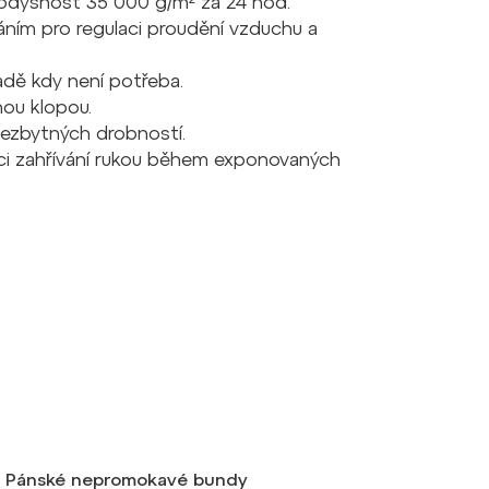
odyšnost 35 000 g/m² za 24 hod.
áním pro regulaci proudění vzduchu a
adě kdy není potřeba.
nou klopou.
nezbytných drobností.
ci zahřívání rukou během exponovaných
Pánské nepromokavé bundy