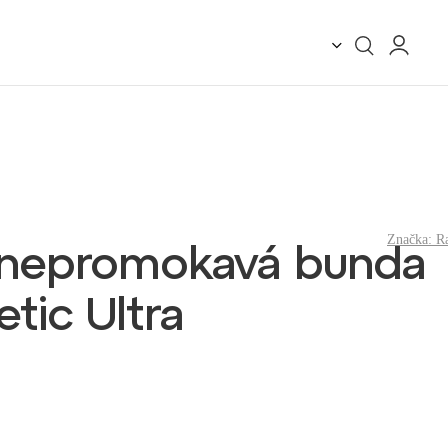
Značka:
R
 nepromokavá bunda
tic Ultra