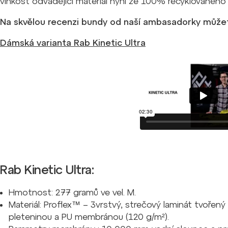
vlhkost odvádějící materiál nyní ze 100% recyklovaného p
Na skvělou recenzi bundy od naší ambasadorky může
Dámská varianta Rab Kinetic Ultra
Rab Kinetic Ultra:
Hmotnost: 277 gramů ve vel. M.
Materiál: Proflex™ – 3vrstvý, strečový laminát tvořený
pleteninou a PU membránou (120 g/m²).