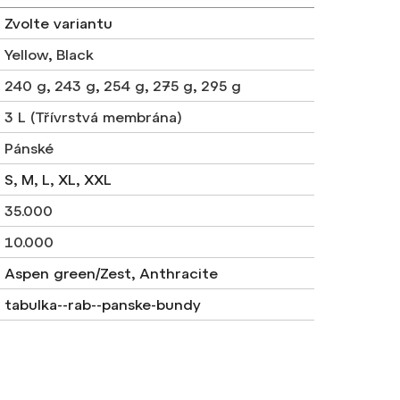
Zvolte variantu
Yellow
,
Black
240 g
,
243 g
,
254 g
,
275 g
,
295 g
3 L (Třívrstvá membrána)
Pánské
S, M, L, XL, XXL
35.000
10.000
Aspen green/Zest, Anthracite
tabulka--rab--panske-bundy