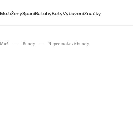
Muži
Ženy
Spaní
Batohy
Boty
Vybavení
Značky
Muži
Bundy
Nepromokavé bundy
/
/