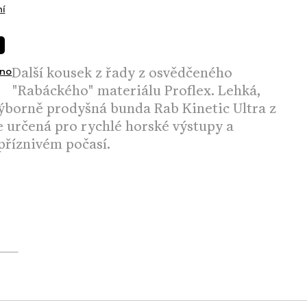
í
Další kousek z řady
z osvědčeného
no
"Rabáckého" materiálu Proflex. Lehká,
borně prodyšná bunda Rab Kinetic Ultra z
e určená pro rychlé horské výstupy a
příznivém počasí.