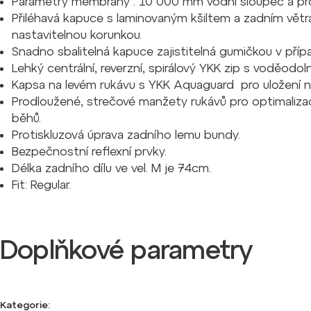
Parametry membrány : 10 000 mm vodní sloupec a pr
Přiléhavá kapuce s laminovaným kšiltem a zadním větr
nastavitelnou korunkou.
Snadno sbalitelná kapuce zajistitelná gumičkou v příp
Lehký centrální, reverzní, spirálový YKK zip s voděodol
Kapsa na levém rukávu s YKK Aquaguard pro uložení 
Prodloužené, strečové manžety rukávů pro optimaliza
běhů.
Protiskluzová úprava zadního lemu bundy.
Bezpečnostní reflexní prvky.
Délka zadního dílu ve vel. M je 74cm.
Fit: Regular.
Doplňkové parametry
Kategorie
: