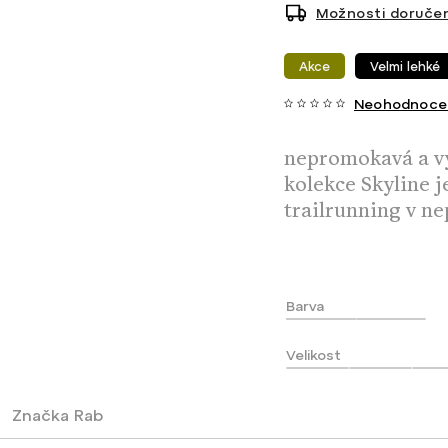
Možnosti doručen
Akce
Velmi lehké
Neohodnoce
nepromokavá a vý
kolekce Skyline j
trailrunning v ne
Barva
Velikost
Značka
Rab