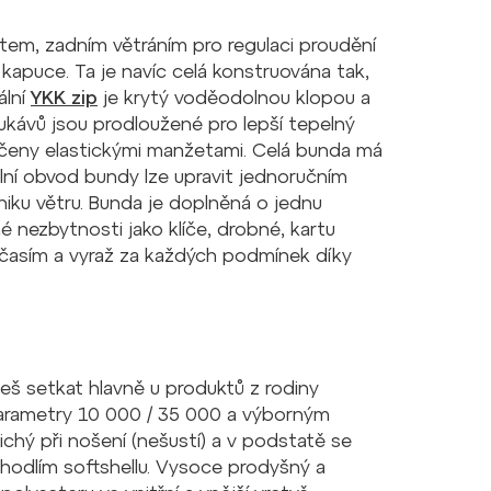
ltem, zadním větráním pro regulaci proudění
kapuce. Ta je navíc celá konstruována tak,
ální
YKK zip
je krytý voděodolnou klopou a
ukávů jsou prodloužené pro lepší tepelný
eny elastickými manžetami. Celá bunda má
lní obvod bundy lze upravit jednoručním
niku větru. Bunda je doplněná o jednu
 nezbytnosti jako klíče, drobné, kartu
očasím a vyraž za každých podmínek díky
eš setkat hlavně u produktů z rodiny
 parametry 10 000 / 35 000 a výborným
ichý při nošení (nešustí) a v podstatě se
ohodlím softshellu. Vysoce prodyšný a