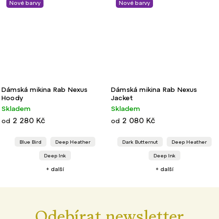
Nové barvy
xus
Dámská mikina Rab Nexus
Dámská mikina Rab Co
Jacket
Pull-On
Skladem
Skladem
2 080 Kč
1 880 Kč
od
ther
Dark Butternut
Deep Heather
Beluga
Deep Heat
Deep Ink
Ultramarine
+ další
+ další