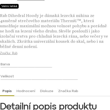
Velmi lehké
Rab Dihedral Hoody je dámská lezecká mikina ze
4směrně strečového materiálu Thermic™, která
umožňuje maximální možnou volnost pohybu a porádně
se hodí na lezení všeho druhu. Skvěle poslouží i jako
izolační vrstva pro chladná lezecká rána, nebo večery ve
skalách. Zkrátka univerzální kousek do skal, nebo i na
běžné denní nošení.
Značka:
Rab
Barva
Velikost
Popis
Hodnocení
Diskuze
Značka
Rab
Detailní popis produktu