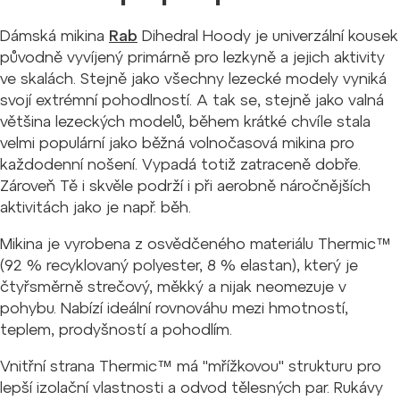
Dámská mikina
Rab
Dihedral Hoody je univerzální kousek
původně vyvíjený primárně pro lezkyně a jejich aktivity
ve skalách. Stejně jako všechny lezecké modely vyniká
svojí extrémní pohodlností. A tak se, stejně jako valná
většina lezeckých modelů, během krátké chvíle stala
velmi populární jako běžná volnočasová mikina pro
každodenní nošení. Vypadá totiž zatraceně dobře.
Zároveň Tě i skvěle podrží i při aerobně náročnějších
aktivitách jako je např. běh.
Mikina je vyrobena z osvědčeného materiálu Thermic™
(92 % recyklovaný polyester, 8 % elastan), který je
čtyřsměrně strečový, měkký a nijak neomezuje v
pohybu. Nabízí ideální rovnováhu mezi hmotností,
teplem, prodyšností a pohodlím.
Vnitřní strana Thermic™ má "mřížkovou" strukturu pro
lepší izolační vlastnosti a odvod tělesných par. Rukávy