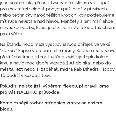
jsou anatomicky přesně tvarované s klínem v podpaží
pro maximální volnost pohybu paží např. v převisech
nebo technicky náročnějších krocích, kdy potřebujeme
mít ruce neustále nad hlavou. Manžety a lem mají lehce
elastickou vazbu, která je drží na místě a lépe tak chrání
proti větru.
Na štandu nebo mezi výstupy si ruce ohřeješ ve velké
"klokaní" kapse v předním dílu mikiny. Kapuce má stylově
překřížený límec, který tak lépe zajišťuje teplo kolem
krku a navíc moc dobře vypadá :) Ať do skal, nebo do
města, lézt nebo si zaběhat, mikina Rab Dihedral Hoody
Tě podrží v každé situaci.
Pokud si nejste jisti výběrem fleecu, připravili jsme
pro vás
NALEHKO průvodce.
Komplexnější rozbor
středních vrstev
na našem
blogu.