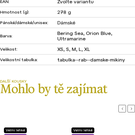
Zvolte variantu
EAN
:
278 g
Hmotnost (g)
:
Dámské
Pánské/dámské/unisex
:
Bering Sea, Orion Blue,
Barva
:
Ultramarine
XS, S, M, L, XL
Velikost
:
tabulka--rab--damske-mikiny
Velikostní tabulka
:
Previou
Ne
Velmi lehké
Ultralehké